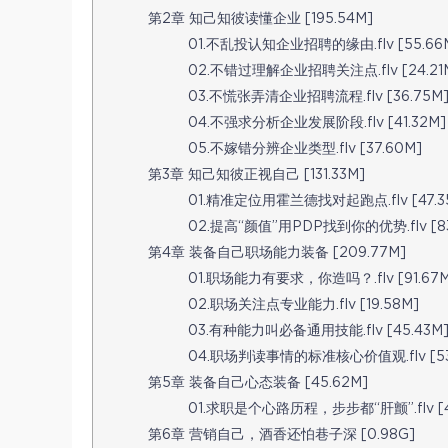
第2章 知己知彼读懂企业 [195.54M]
01.不乱投认知企业招聘的缘由.flv [55.66
02.不错过理解企业招聘关注点.flv [24.21
03.不慌张弄清企业招聘流程.flv [36.75M
04.不强求分析企业发展阶段.flv [41.32M]
05.不嫁错分辨企业类型.flv [37.60M]
第3章 知己知彼正视自己 [131.33M]
01.精准定位用霍兰德找对起跑点.flv [47.3
02.提高“颜值”用PDP找到你的优势.flv [83
第4章 装备自己职场能力装备 [209.77M]
01.职场能力有要求，你造吗？.flv [91.67M
02.职场关注点专业能力.flv [19.58M]
03.有种能力叫必备通用技能.flv [45.43M
04.职场判读事情的标准核心价值观.flv [53
第5章 装备自己心态装备 [45.62M]
01.求职是个心路历程，步步都“肝颤”.flv [4
第6章 营销自己，酒香还怕巷子深 [0.98G]