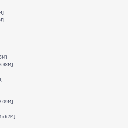
M]
M]
]
5M]
.98M]
]
]
.09M]
5.62M]