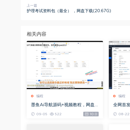
上一篇
护理考试资料包（最全） ，网盘下载(20.67G)
相关内容
编程
编程
墨鱼Ai导航源码+视频教程，网盘
全网首发
下载(85.40M)
建，网盘下
09-05
522
10.0
08-22