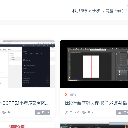
和那威学五子棋 ，网盘下载(1.4
编程
-CGPT3.1小程序部署搭
优设手绘基础课程-橙子老师AI插
载(18.74M)
画，网盘下载(9.78G)
465
10.0
08-14
489
10.