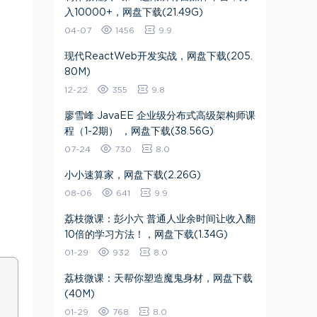
入10000+，网盘下载(21.49G)
04-07
1456
9.9
现代ReactWeb开发实战，网盘下载(205.
80M)
12-22
355
9.8
廖雪峰 JavaEE 企业级分布式高级架构师课
程（1-2期） ，网盘下载(38.56G)
07-24
730
8.0
小小速算家，网盘下载(2.26G)
08-06
641
9.9
荔枝微课：彭小六 普通人业余时间让收入翻
10倍的学习方法！，网盘下载(1.34G)
01-29
932
8.0
荔枝微课：天帮你塑造魔鬼身材，网盘下载
(40M)
01-29
768
8.0