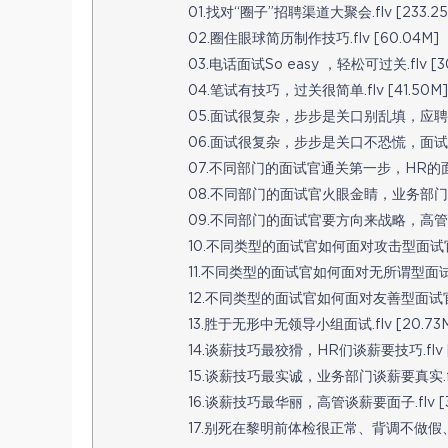
01.找对“圈子”招聘渠道大聚会.flv [233.25
02.圈住眼球简历制作技巧.flv [60.04M]
03.电话面试So easy ，轻松可过关.flv [3
04.笔试有技巧，过关很简单.flv [41.50M]
05.面试很复杂，步步是关口别乱填，应聘登记表
06.面试很复杂，步步是关口不恐慌，面试实施有阶
07.不同部门的面试官通关第一步，HR的面试.f
08.不同部门的面试官火眼金睛，业务部门的面试.
09.不同部门的面试官要方向来战略，高管的面试.
10.不同类型的面试官如何面对攻击型面试官.fl
11.不同类型的面试官如何面对无所谓型面试官.fl
12.不同类型的面试官如何面对友善型面试官.fl
13.胜于无形中无领导小组面试.flv [20.73
14.谈薪技巧最狡猾，HR们谈薪要技巧.flv [9
15.谈薪技巧最实诚，业务部门谈薪要真实.flv 
16.谈薪技巧最华丽，高管谈薪要面子.flv [3
17.别死在黎明前体检很正常、背调不做假、入职