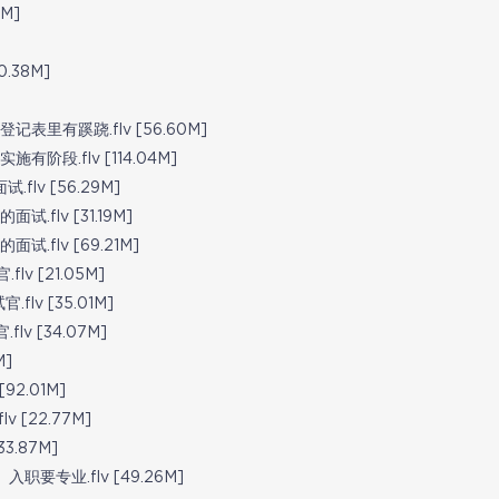
M]
0.38M]
里有蹊跷.flv [56.60M]
段.flv [114.04M]
lv [56.29M]
flv [31.19M]
flv [69.21M]
v [21.05M]
v [35.01M]
v [34.07M]
M]
2.01M]
[22.77M]
3.87M]
要专业.flv [49.26M]