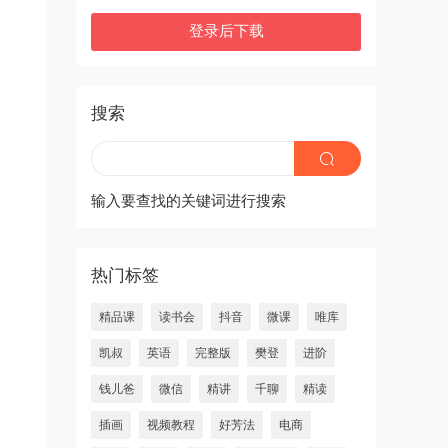
登录后下载
搜索
输入要查找的关键词进行搜索
热门标签
精品课
读书会
抖音
微课
唯库
凯叔
英语
完整版
樊登
进阶
钱儿爸
微信
精讲
千聊
精读
插画
视频教程
好芳法
电商