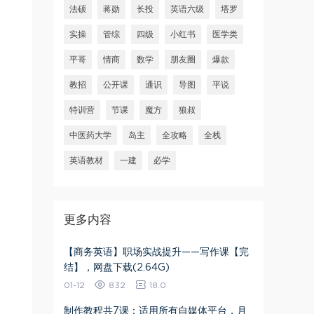
法硕
蒋勋
长投
英语六级
塔罗
实操
管综
四级
小红书
医学类
平哥
情商
数学
朋友圈
爆款
教招
公开课
通识
导图
平说
特训营
节课
魔方
狼叔
中医药大学
岛主
全攻略
全栈
英语教材
一建
必学
更多内容
【商务英语】职场实战提升——写作课【完
结】，网盘下载(2.64G)
01-12
832
18.0
制作教程共7课：适用所有自媒体平台，月