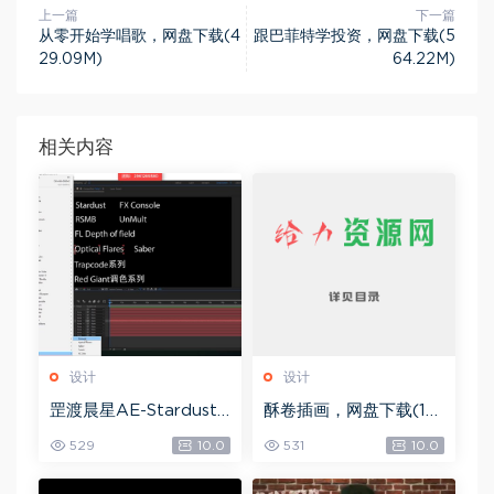
上一篇
下一篇
从零开始学唱歌，网盘下载(4
跟巴菲特学投资，网盘下载(5
29.09M)
64.22M)
相关内容
设计
设计
罡渡晨星AE-Stardust
酥卷插画，网盘下载(15.
星尘粒子教程教学,共22
84G)
529
10.0
531
10.0
8节全套AE综合基础，
网盘下载(172.73G)