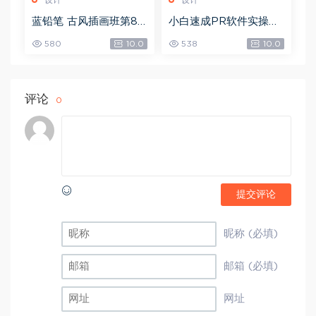
设计
设计
蓝铅笔 古风插画班第8
小白速成PR软件实操：
期，网盘下载(10.90G)
20节短视频赚钱课，教
580
10.0
538
10.0
你月入过万（完结），
网盘下载(5.68G)
评论
0
提交评论
昵称 (必填)
邮箱 (必填)
网址