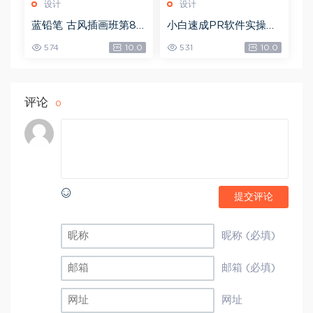
设计
设计
蓝铅笔 古风插画班第8
小白速成PR软件实操：
期，网盘下载(10.90G)
20节短视频赚钱课，教
574
10.0
531
10.0
你月入过万（完结），
网盘下载(5.68G)
评论
0
提交评论
昵称 (必填)
邮箱 (必填)
网址