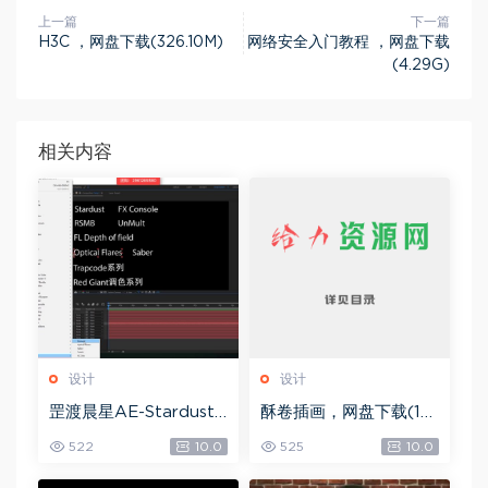
上一篇
下一篇
H3C ，网盘下载(326.10M)
网络安全入门教程 ，网盘下载
(4.29G)
相关内容
设计
设计
罡渡晨星AE-Stardust
酥卷插画，网盘下载(15.
星尘粒子教程教学,共22
84G)
522
10.0
525
10.0
8节全套AE综合基础，
网盘下载(172.73G)