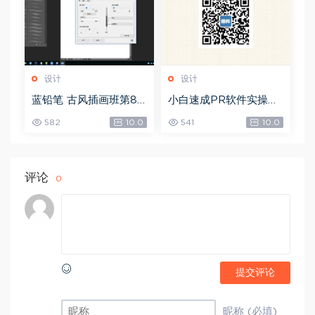
设计
设计
蓝铅笔 古风插画班第8
小白速成PR软件实操：
期，网盘下载(10.90G)
20节短视频赚钱课，教
582
10.0
541
10.0
你月入过万（完结），
网盘下载(5.68G)
评论
0
提交评论
昵称 (必填)