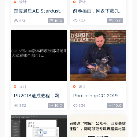
设计
设计
罡渡晨星AE-Stardust
酥卷插画，网盘下载(15.
星尘粒子教程教学,共22
84G)
531
10.0
533
10.0
8节全套AE综合基础，
网盘下载(172.73G)
设计
设计
PR2018速成教程，网盘
PhotoshopCC 2019
下载(1.83G)
大师课，网盘下载(5.71
532
10.0
536
10.0
G)