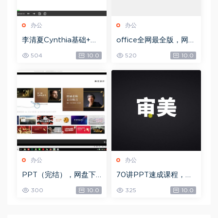
办公
办公
李清夏Cynthia基础+本
office全网最全版，网盘
命+合盘专辑+事业专题
下载(14.82M)
504
10.0
520
10.0
(视频课程+PPT讲义
Z)，网盘下载(2.63G)
办公
办公
PPT（完结），网盘下
70讲PPT速成课程，网
载(3.45G)
盘下载(20.53G)
300
10.0
325
10.0