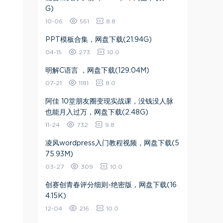
G)
10-06
561
8.8
PPT模板合集，网盘下载(21.94G)
04-15
273
10.0
明解C语言 ，网盘下载(129.04M)
07-21
1181
8.0
阿佳 10堂朋友圈变现实战课，没钱没人脉
也能月入过万，网盘下载(2.48G)
11-24
732
9.8
凌风wordpress入门教程视频，网盘下载(5
75.93M)
03-27
309
10.0
创赛创青春评分细则-绝密版，网盘下载(16
4.15K)
12-04
216
10.0