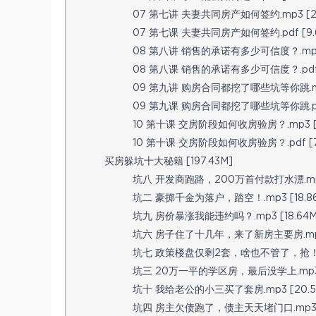
07 第七讲 夫妻共同房产如何签约.mp3 [23
07 第七课 夫妻共同房产如何签约.pdf [9.6
08 第八讲 销售的承诺有多少可信度？.mp3 
08 第八课 销售的承诺有多少可信度？.pdf [
09 第九讲 购房合同都挖了哪些坑等你跳.mp3
09 第九课 购房合同都挖了哪些坑等你跳.pdf 
10 第十课 交房阶段如何收房验房？.mp3 [1
10 第十课 交房阶段如何收房验房？.pdf [78
买房躲坑十大秘籍 [197.43M]
坑八 开发商跑路，200万首付款打水漂.mp3 
坑二 豪掷千金为落户，踏空！.mp3 [18.8
坑九 房价暴涨我能违约吗？.mp3 [18.64M
坑六 房子住了十几年，来了新房主要房.mp3 [
坑七 政策楼盘仅剩2套，啥也不管了，抢！.mp
坑三 20万一平的学区房，最后没学上.mp3 [
坑十 我给老公的小三买了套房.mp3 [20.5
坑四 房主欠债跑了，债主天天堵门口.mp3 [1