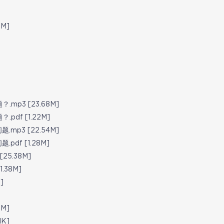
M]
p3 [23.68M]
df [1.22M]
p3 [22.54M]
df [1.28M]
5.38M]
.38M]
]
M]
K]