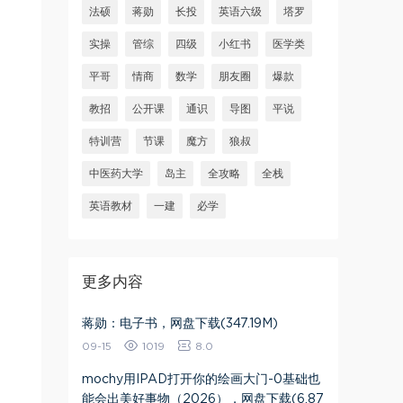
法硕
蒋勋
长投
英语六级
塔罗
实操
管综
四级
小红书
医学类
平哥
情商
数学
朋友圈
爆款
教招
公开课
通识
导图
平说
特训营
节课
魔方
狼叔
中医药大学
岛主
全攻略
全栈
英语教材
一建
必学
更多内容
蒋勋：电子书，网盘下载(347.19M)
09-15
1019
8.0
​mochy用IPAD打开你的绘画大门-0基础也
能会出美好事物（2026）​，网盘下载(6.87