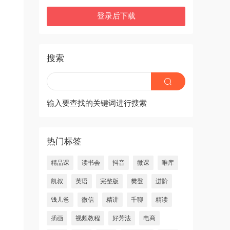
登录后下载
搜索
输入要查找的关键词进行搜索
热门标签
精品课
读书会
抖音
微课
唯库
凯叔
英语
完整版
樊登
进阶
钱儿爸
微信
精讲
千聊
精读
插画
视频教程
好芳法
电商