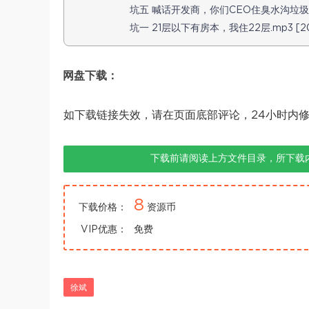
坑五 喊话开发商，你们CEO住臭水沟垃圾场？.
坑一 21层以下有房本，我住22层.mp3 [20
网盘下载：
如下载链接失效，请在页面底部评论，24小时内
下载前请阅读上方文件目录，所下载
8
下载价格：
资源币
VIP优惠：
免费
徐斌