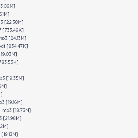
.09M]
1M]
[22.38M]
733.49K]
 [24.13M]
[834.47K]
9.03M]
3.55K]
[19.35M]
6M]
]
19.16M]
3 [18.73M]
21.98M]
2M]
9.13M]