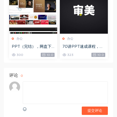
办公
办公
PPT（完结），网盘下
70讲PPT速成课程，网
载(3.45G)
盘下载(20.53G)
300
10.0
323
10.0
评论
0
提交评论