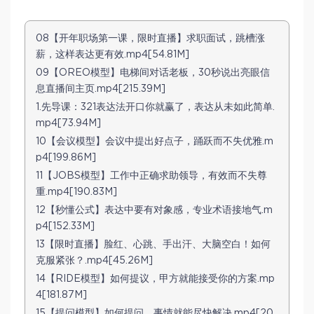
08【开年职场第一课，限时直播】求职面试，跳槽涨
薪，这样表达更有效.mp4[54.81M]
09【OREO模型】电梯间对话老板，30秒说出亮眼信
息直播间主页.mp4[215.39M]
1.先导课：321表达法开口你就赢了，表达从未如此简单.
mp4[73.94M]
10【会议模型】会议中提出好点子，踊跃而不失优雅.m
p4[199.86M]
11【JOBS模型】工作中正确求助领导，有效而不失尊
重.mp4[190.83M]
12【秒懂公式】表达中要有对象感，专业术语接地气.m
p4[152.33M]
13【限时直播】脸红、心跳、手出汗、大脑空白！如何
克服紧张？.mp4[45.26M]
14【RIDE模型】如何提议，甲方就能接受你的方案.mp
4[181.87M]
15【提问模型】如何提问，事情就能尽快解决.mp4[20