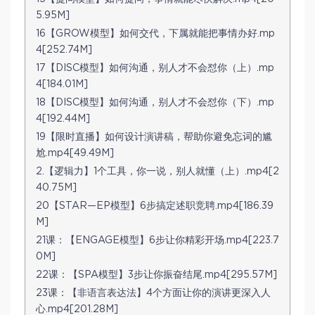
5.95M]
16【GROW模型】如何交代，下属就能把事情办好.mp
4[252.74M]
17【DISC模型】如何沟通，别人才不会怼你（上）.mp
4[184.01M]
18【DISC模型】如何沟通，别人才不会怼你（下）.mp
4[192.44M]
19【限时直播】如何设计演讲稿，帮助你避免忘词的尴
尬.mp4[49.49M]
2.【逻辑力】1个工具，你一说，别人就懂（上）.mp4[2
40.75M]
20【STAR—EP模型】6步搞定述职竞聘.mp4[186.39
M]
21课：【ENGAGE模型】6步让你精彩开场.mp4[223.7
0M]
22课：【SPA模型】3步让你振奋结尾.mp4[295.57M]
23课：【非语言表达法】4个方面让你的演讲更深入人
心.mp4[201.28M]