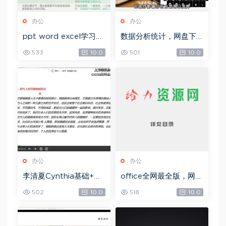
办公
办公
ppt word excel学习教
数据分析统计，网盘下
程，网盘下载(32.92G)
载(42.18G)
533
10.0
501
10.0
办公
办公
李清夏Cynthia基础+本
office全网最全版，网盘
命+合盘专辑+事业专题
下载(14.82M)
502
10.0
518
10.0
(视频课程+PPT讲义
Z)，网盘下载(2.63G)