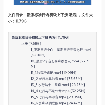
文件目录：新版标准日语初级上下册 教程 ，文件大
小：11.79G
新版标准日语初级上下册 教程 [11.79G]
上册 [7.56G]
1_脱离日语小白，搞定日语元音あ行.mp4
[53.80M]
10_最后2个音わを和拨音ん.mp4 [27.71
M]
11_1.浊音秒速记.mp4 [19.09M]
12_2.が行与鼻浊音.mp4 [35.65M]
13_3.ざ行与十二星座.mp4 [28.75M]
14_4.だ行与不送气音.mp4 [32.25M]
15_5.ば行与半浊音.mp4 [29.05M]
16_6.き和や的联姻.mp4 [24.47M]