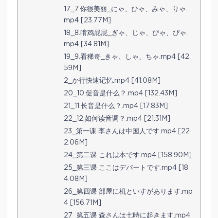
17_7.你很美丽_にゃ、ひゃ、みゃ、りゃ.
mp4 [23.77M]
18_8.啃鸡屁屁_ぎゃ、じゃ、びゃ、ぴゃ.
mp4 [34.81M]
19_9.看稀奇_きゃ、しゃ、ちゃ.mp4 [42.
59M]
2_か行快速记忆.mp4 [41.08M]
20_10.促音是什么？.mp4 [132.43M]
21_11.长音是什么？.mp4 [17.83M]
22_12.如何读音调？.mp4 [21.31M]
23_第一课 李さんは中国人です.mp4 [22
2.06M]
24_第二课 これは本です.mp4 [158.90M]
25_第三课 ここはデパートです.mp4 [18
4.08M]
26_第四课 部屋に机といすがあります.mp
4 [156.71M]
27_第五课 森さんは七時に起きます.mp4