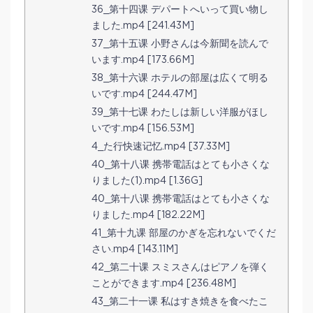
36_第十四课 デパートへいって買い物し
ました.mp4 [241.43M]
37_第十五课 小野さんは今新聞を読んで
います.mp4 [173.66M]
38_第十六课 ホテルの部屋は広くて明る
いです.mp4 [244.47M]
39_第十七课 わたしは新しい洋服がほし
いです.mp4 [156.53M]
4_た行快速记忆.mp4 [37.33M]
40_第十八课 携帯電話はとても小さくな
りました(1).mp4 [1.36G]
40_第十八课 携帯電話はとても小さくな
りました.mp4 [182.22M]
41_第十九课 部屋のかぎを忘れないでくだ
さい.mp4 [143.11M]
42_第二十课 スミスさんはピアノを弾く
ことができます.mp4 [236.48M]
43_第二十一课 私はすき焼きを食べたこ