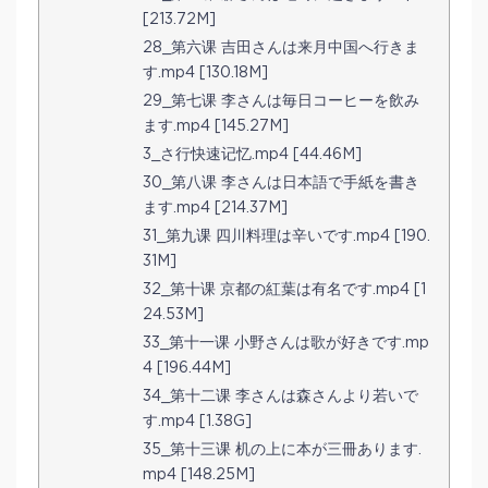
[213.72M]
28_第六课 吉田さんは来月中国へ行きま
す.mp4 [130.18M]
29_第七课 李さんは毎日コーヒーを飲み
ます.mp4 [145.27M]
3_さ行快速记忆.mp4 [44.46M]
30_第八课 李さんは日本語で手紙を書き
ます.mp4 [214.37M]
31_第九课 四川料理は辛いです.mp4 [190.
31M]
32_第十课 京都の紅葉は有名です.mp4 [1
24.53M]
33_第十一课 小野さんは歌が好きです.mp
4 [196.44M]
34_第十二课 李さんは森さんより若いで
す.mp4 [1.38G]
35_第十三课 机の上に本が三冊あります.
mp4 [148.25M]