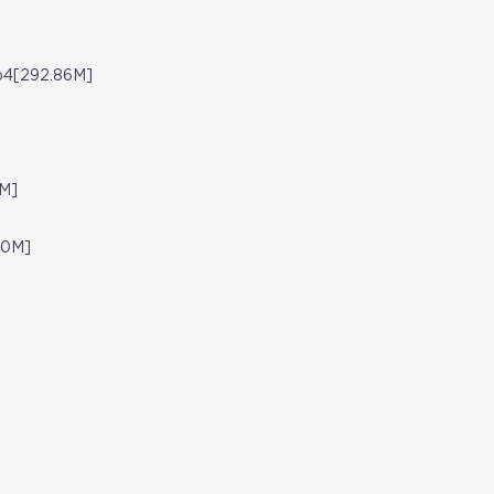
[292.86M]
M]
50M]