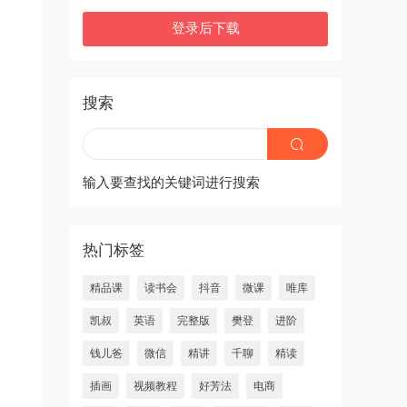
登录后下载
搜索
输入要查找的关键词进行搜索
热门标签
精品课
读书会
抖音
微课
唯库
凯叔
英语
完整版
樊登
进阶
钱儿爸
微信
精讲
千聊
精读
插画
视频教程
好芳法
电商