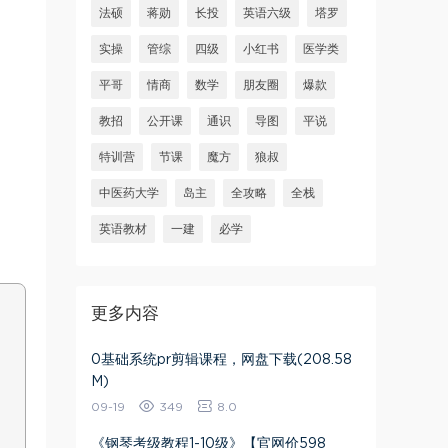
法硕
蒋勋
长投
英语六级
塔罗
实操
管综
四级
小红书
医学类
平哥
情商
数学
朋友圈
爆款
教招
公开课
通识
导图
平说
特训营
节课
魔方
狼叔
中医药大学
岛主
全攻略
全栈
英语教材
一建
必学
更多内容
0基础系统pr剪辑课程，网盘下载(208.58
M)
09-19
349
8.0
《钢琴考级教程1-10级》【官网价598