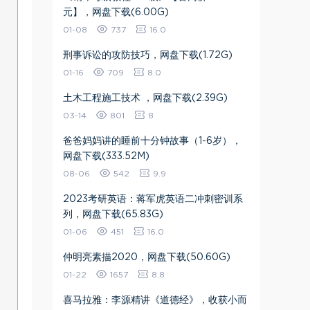
元】，网盘下载(6.00G)
01-08
737
16.0
刑事诉讼的攻防技巧，网盘下载(1.72G)
01-16
709
8.0
土木工程施工技术 ，网盘下载(2.39G)
03-14
801
8
爸爸妈妈讲的睡前十分钟故事（1-6岁），
网盘下载(333.52M)
08-06
542
9.9
2023考研英语：蒋军虎英语二冲刺密训系
列，网盘下载(65.83G)
01-06
451
16.0
仲明亮素描2020，网盘下载(50.60G)
01-22
1657
8.8
喜马拉雅：李源精讲《道德经》，收获小而