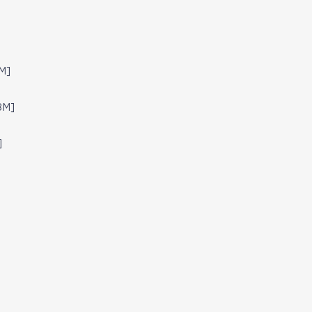
M]
8M]
]