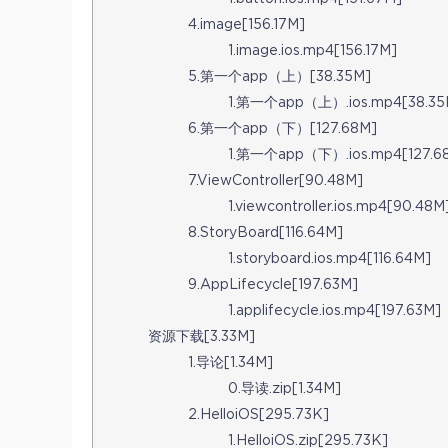
4.image[156.17M]
1.image.ios.mp4[156.17M]
5.第一个app（上）[38.35M]
1.第一个app（上）.ios.mp4[38.35
6.第一个app（下）[127.68M]
1.第一个app（下）.ios.mp4[127.6
7.ViewController[90.48M]
1.viewcontroller.ios.mp4[90.48M
8.StoryBoard[116.64M]
1.storyboard.ios.mp4[116.64M]
9.AppLifecycle[197.63M]
1.applifecycle.ios.mp4[197.63M]
资源下载[3.33M]
1.导论[1.34M]
0.导读.zip[1.34M]
2.HelloiOS[295.73K]
1.HelloiOS.zip[295.73K]