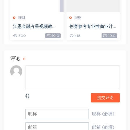
理财
理财
江恩金融占星视频教
创赛参考专业性商业计
程，网盘下载(9.96G)
划书-创业方向，网盘下
300
10.0
418
10.0
载(539.32M)
评论
0
提交评论
昵称 (必填)
邮箱 (必填)