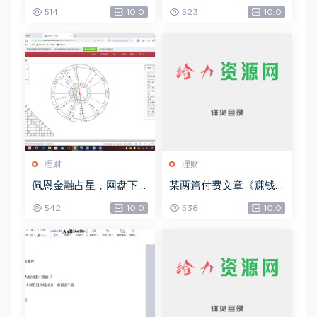
38M)
017年度），网盘下载(4
514
10.0
523
10.0
9.14G)
理财
理财
佩恩金融占星，网盘下
某两篇付费文章《赚钱
载(10.19G)
的境界》+《流量密码暗
542
10.0
538
10.0
黑版》，网盘下载(10.41
M)