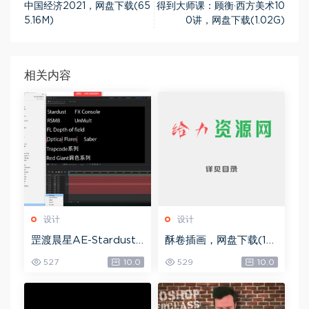
中国经济2021，网盘下载(65
得到大师课：顾衡·西方美术10
5.16M)
0讲，网盘下载(1.02G)
相关内容
设计
设计
罡渡晨星AE-Stardust
酥卷插画，网盘下载(15.
星尘粒子教程教学,共22
84G)
527
10.0
529
10.0
8节全套AE综合基础，
网盘下载(172.73G)