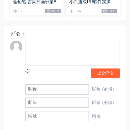
蓝铅笔 古风插画班第8
小白速成PR软件实操：
期，网盘下载(10.90G)
20节短视频赚钱课，教
578
10.0
535
10.0
你月入过万（完结），
网盘下载(5.68G)
评论
0
提交评论
昵称 (必填)
邮箱 (必填)
网址