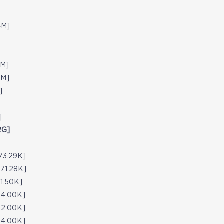
M]
M]
M]
]
]
G]
3.29K]
1.28K]
.50K]
4.00K]
2.00K]
4.00K]