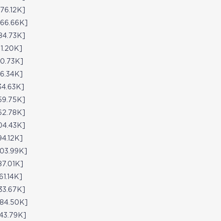
6.12K]
6.66K]
4.73K]
.20K]
.73K]
.34K]
4.63K]
9.75K]
2.78K]
4.43K]
.12K]
3.99K]
.01K]
.14K]
3.67K]
4.50K]
3.79K]