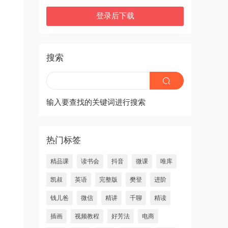
登录后下载
搜索
输入要查找的关键词进行搜索
热门标签
精品课
读书会
抖音
微课
唯库
凯叔
英语
完整版
樊登
进阶
钱儿爸
微信
精讲
千聊
精读
插画
视频教程
好芳法
电商