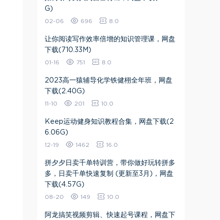
G)
02-06
696
8.0
让你阅读写作效率倍增的知识管理课，网盘
下载(710.33M)
01-16
751
8.0
2023高一猿辅导化学铁健栩全年班，网盘
下载(2.40G)
11-10
201
10.0
Keep运动健身知识教程合集，网盘下载(2
6.06G)
12-19
1462
16.0
拼夕夕日卖千单特训营，带你做好玩转拼多
多，日卖千单快速复制 (更新至3月)，网盘
下载(4.57G)
08-20
149
10.0
阿龙搞笑视频剪辑、快速起号课程，网盘下