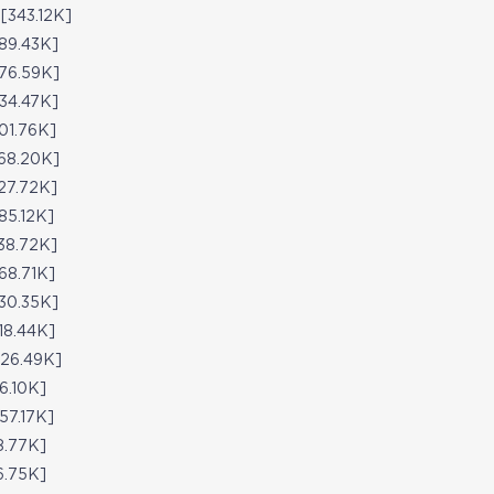
43.12K]
9.43K]
6.59K]
4.47K]
1.76K]
8.20K]
7.72K]
5.12K]
8.72K]
8.71K]
0.35K]
8.44K]
6.49K]
.10K]
7.17K]
.77K]
.75K]