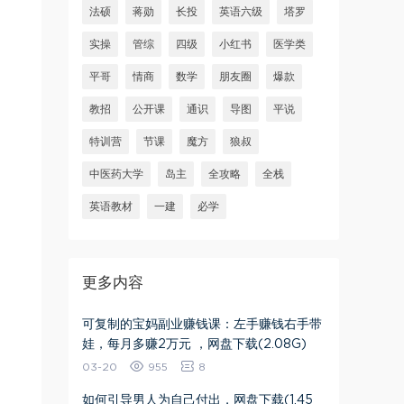
法硕
蒋勋
长投
英语六级
塔罗
实操
管综
四级
小红书
医学类
平哥
情商
数学
朋友圈
爆款
教招
公开课
通识
导图
平说
特训营
节课
魔方
狼叔
中医药大学
岛主
全攻略
全栈
英语教材
一建
必学
更多内容
可复制的宝妈副业赚钱课：左手赚钱右手带
娃，每月多赚2万元 ，网盘下载(2.08G)
03-20
955
8
如何引导男人为自己付出，网盘下载(1.45