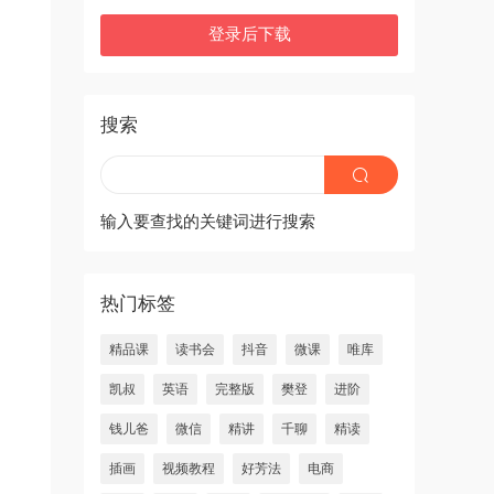
登录后下载
搜索
输入要查找的关键词进行搜索
热门标签
精品课
读书会
抖音
微课
唯库
凯叔
英语
完整版
樊登
进阶
钱儿爸
微信
精讲
千聊
精读
插画
视频教程
好芳法
电商