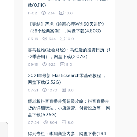
载(0.11K)
11-02
234
10.0
【完结】严虎《绘画心理咨询60天进阶》
（36个经典案例），网盘下载(4.80G)
03-19
344
10.0
喜马拉雅(社会财经)：马红漫的投资日历（1
-2季合辑），网盘下载(2.07G)
09-15
922
8.0
2021年最新 Elasticsearch零基础教程 ，
网盘下载(2.32G)
07-21
1070
8.0
蟹老板抖音直播带货超级攻略：抖音直播带
货的详细玩法，小店运营、付费投放等 ，网
盘下载(5.35G)
07-24
804
8.0
得到专栏：李翔商业内参，网盘下载(1.94