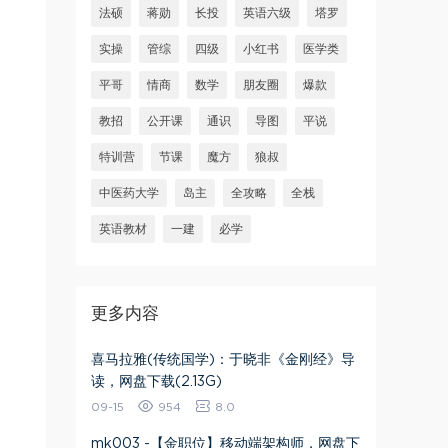
法硕
蒋勋
长投
英语六级
塔罗
实操
管综
四级
小红书
医学类
平哥
情商
数学
朋友圈
爆款
教招
公开课
通识
导图
平说
特训营
节课
魔方
狼叔
中医药大学
岛主
全攻略
全栈
英语教材
一建
必学
更多内容
喜马拉雅(传统国学)：于晓非《金刚经》导
读，网盘下载(2.13G)
09-15
954
8.0
mk003 -【金职位】移动端架构师，网盘下