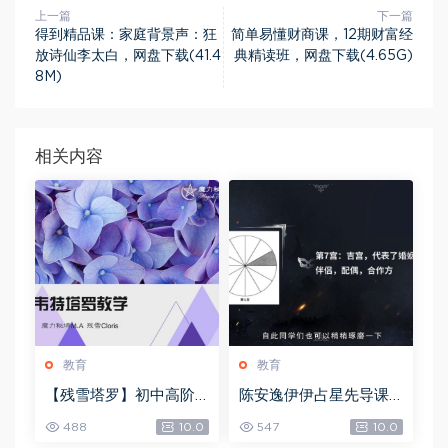
上一篇
下一篇
得到精品课：家庭背景声：狂
简单易懂财商课，12期财富经
放诗仙李太白，网盘下载(41.4
典精读班，网盘下载(4.65G)
8M)
相关内容
教育
教育
【残雪塔罗】初中高阶
陈安逸伊伊占星先导课
合集，网盘下载(1.06G)
+初中高级，网盘下载(4
488
10.0
547
10.0
6.45G)