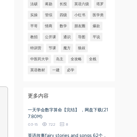
法硕
蒋勋
长投
英语六级
塔罗
实操
管综
四级
小红书
医学类
平哥
情商
数学
朋友圈
爆款
教招
公开课
通识
导图
平说
特训营
节课
魔方
狼叔
中医药大学
岛主
全攻略
全栈
英语教材
一建
必学
更多内容
一天学会数字算命【完结】 ，网盘下载(21
7.80M)
03-15
722
8
英语故事fairy stories and songs 62个，