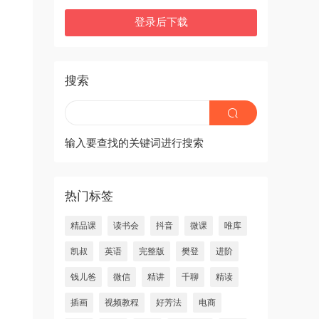
登录后下载
搜索
输入要查找的关键词进行搜索
热门标签
精品课
读书会
抖音
微课
唯库
凯叔
英语
完整版
樊登
进阶
钱儿爸
微信
精讲
千聊
精读
插画
视频教程
好芳法
电商