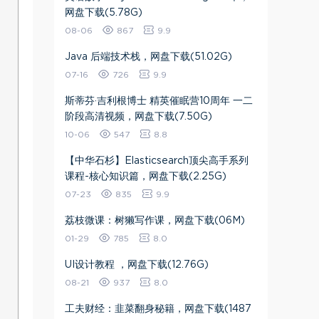
网盘下载(5.78G)
08-06
867
9.9
Java 后端技术栈，网盘下载(51.02G)
07-16
726
9.9
斯蒂芬·吉利根博士 精英催眠营10周年 一二
阶段高清视频​，网盘下载(7.50G)
10-06
547
8.8
【中华石杉】Elasticsearch顶尖高手系列
课程-核心知识篇，网盘下载(2.25G)
07-23
835
9.9
荔枝微课：树獭写作课，网盘下载(06M)
01-29
785
8.0
UI设计教程 ，网盘下载(12.76G)
08-21
937
8.0
工夫财经：韭菜翻身秘籍，网盘下载(1487