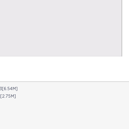
6.54M]
.75M]