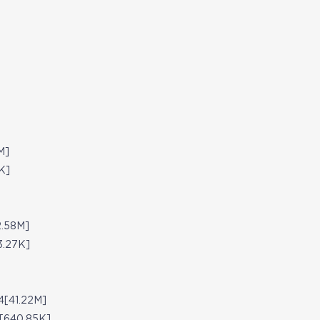
M]
K]
58M]
27K]
1.22M]
40.85K]