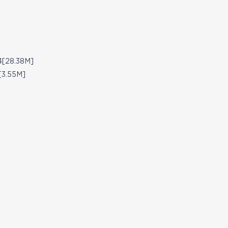
8.38M]
.55M]