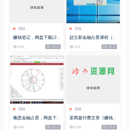
理财
理财
赚钱笔记，网盘下载(22.
赵立新金融占星课程（2
38M)
017年度），网盘下载(4
514
10.0
521
10.0
9.14G)
理财
理财
佩恩金融占星，网盘下
某两篇付费文章《赚钱
载(10.19G)
的境界》+《流量密码暗
541
10.0
536
10.0
黑版》，网盘下载(10.41