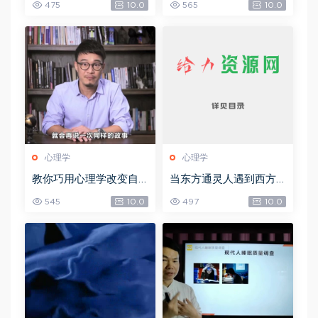
475
10.0
565
10.0
心理学
心理学
教你巧用心理学改变自
当东方通灵人遇到西方
己的7大习惯，网盘下载
塔罗牌占卜师：心理、
545
10.0
497
10.0
(2.31G)
宗教与通灵的20个密契
经验，网盘下载(166.97
M)