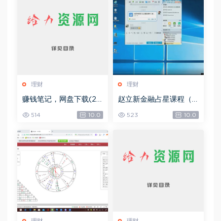
理财
理财
赚钱笔记，网盘下载(22.
赵立新金融占星课程（2
38M)
017年度），网盘下载(4
514
10.0
523
10.0
9.14G)