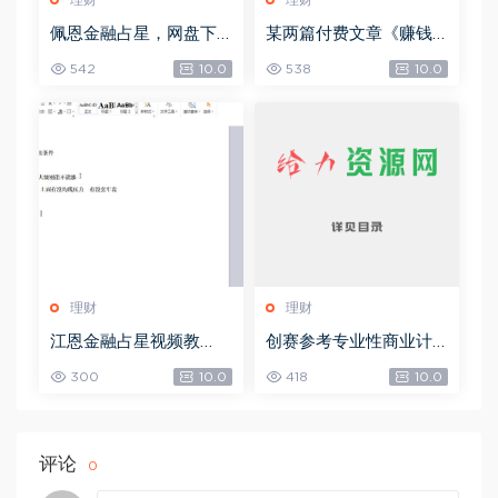
理财
理财
佩恩金融占星，网盘下
某两篇付费文章《赚钱
载(10.19G)
的境界》+《流量密码暗
542
10.0
538
10.0
黑版》，网盘下载(10.41
M)
理财
理财
江恩金融占星视频教
创赛参考专业性商业计
程，网盘下载(9.96G)
划书-创业方向，网盘下
300
10.0
418
10.0
载(539.32M)
评论
0