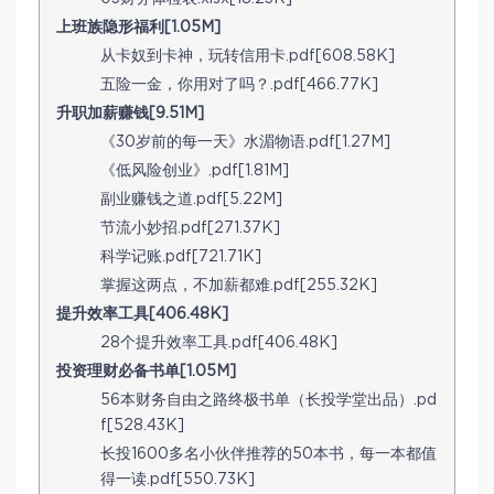
上班族隐形福利[1.05M]
从卡奴到卡神，玩转信用卡.pdf[608.58K]
五险一金，你用对了吗？.pdf[466.77K]
升职加薪赚钱[9.51M]
《30岁前的每一天》水湄物语.pdf[1.27M]
《低风险创业》.pdf[1.81M]
副业赚钱之道.pdf[5.22M]
节流小妙招.pdf[271.37K]
科学记账.pdf[721.71K]
掌握这两点，不加薪都难.pdf[255.32K]
提升效率工具[406.48K]
28个提升效率工具.pdf[406.48K]
投资理财必备书单[1.05M]
56本财务自由之路终极书单（长投学堂出品）.pd
f[528.43K]
长投1600多名小伙伴推荐的50本书，每一本都值
得一读.pdf[550.73K]