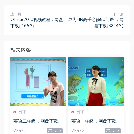
上一篇
下一篇
Office2010视频教程，网盘
成为HR高手必修80门课 ，网
下载(7.65G)
盘下载(38.14G)
相关内容
外语
外语
英语二年级，网盘下载
英语一年级，网盘下载
(3.99G)
(3.80G)
467
10.0
482
10.0