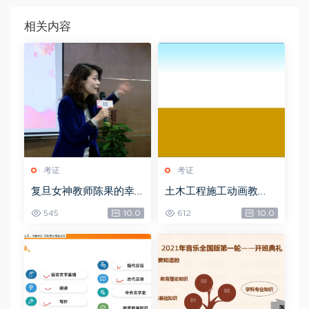
相关内容
考证
考证
复旦女神教师陈果的幸
土木工程施工动画教
福哲学课 换个活法【完
程，网盘下载(1.21G)
545
10.0
612
10.0
结】，网盘下载(2.18G)