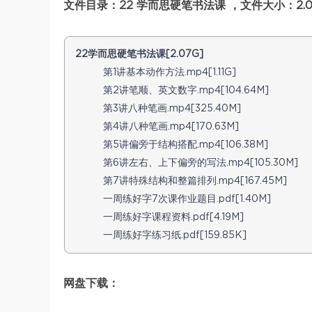
文件目录：22 学而思硬笔书法课 ，文件大小：2.0
22学而思硬笔书法课[2.07G]
第1讲基本动作方法.mp4[1.11G]
第2讲笔顺、英文数字.mp4[104.64M]
第3讲八种笔画.mp4[325.40M]
第4讲八种笔画.mp4[170.63M]
第5讲偏旁于结构搭配.mp4[106.38M]
第6讲左右、上下偏旁的写法.mp4[105.30M]
第7讲特殊结构和整篇排列.mp4[167.45M]
一周练好字7次课作业题目.pdf[1.40M]
一周练好字课程资料.pdf[4.19M]
一周练好字练习纸.pdf[159.85K]
网盘下载：