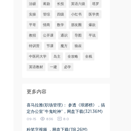
法硕
蒋勋
长投
英语六级
塔罗
实操
管综
四级
小红书
医学类
平哥
情商
数学
朋友圈
爆款
教招
公开课
通识
导图
平说
特训营
节课
魔方
狼叔
中医药大学
岛主
全攻略
全栈
英语教材
一建
必学
更多内容
喜马拉雅(职场管理)： 参透《琅琊榜》，搞
定办公室“牛鬼蛇神“，网盘下载(321.36M)
09-15
836
8.0
粉笔字视频 ，网盘下载(118.26M)