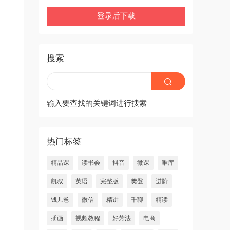
登录后下载
搜索
输入要查找的关键词进行搜索
热门标签
精品课
读书会
抖音
微课
唯库
凯叔
英语
完整版
樊登
进阶
钱儿爸
微信
精讲
千聊
精读
插画
视频教程
好芳法
电商