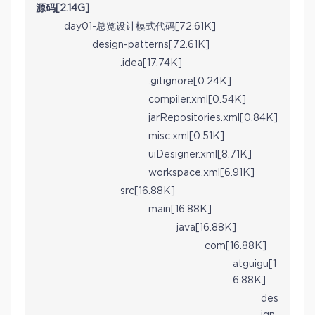
源码[2.14G]
day01-总览设计模式代码[72.61K]
design-patterns[72.61K]
.idea[17.74K]
.gitignore[0.24K]
compiler.xml[0.54K]
jarRepositories.xml[0.84K]
misc.xml[0.51K]
uiDesigner.xml[8.71K]
workspace.xml[6.91K]
src[16.88K]
main[16.88K]
java[16.88K]
com[16.88K]
atguigu[1
6.88K]
des