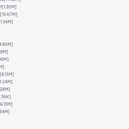
1.30M]
5.67M]
.34M]
85M]
8M]
8M]
M]
.15M]
24M]
28M]
36K]
13M]
4M]