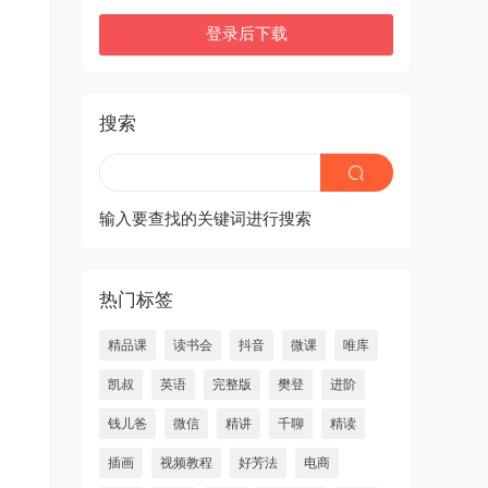
登录后下载
搜索
输入要查找的关键词进行搜索
热门标签
精品课
读书会
抖音
微课
唯库
凯叔
英语
完整版
樊登
进阶
钱儿爸
微信
精讲
千聊
精读
插画
视频教程
好芳法
电商