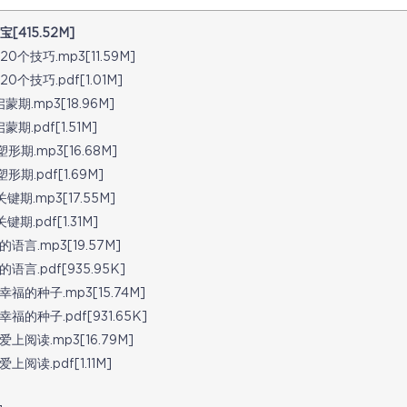
15.52M]
巧.mp3[11.59M]
巧.pdf[1.01M]
.mp3[18.96M]
pdf[1.51M]
.mp3[16.68M]
.pdf[1.69M]
.mp3[17.55M]
pdf[1.31M]
.mp3[19.57M]
pdf[935.95K]
种子.mp3[15.74M]
种子.pdf[931.65K]
读.mp3[16.79M]
.pdf[1.11M]