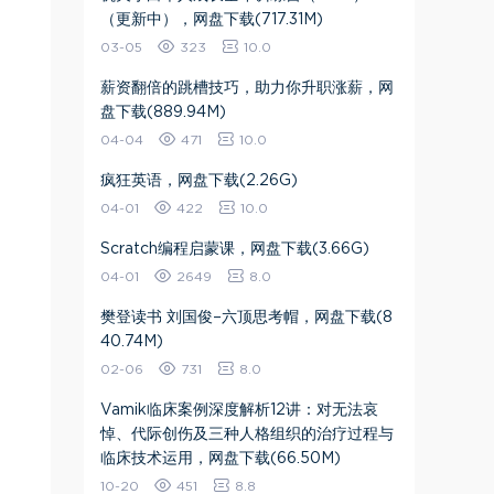
（更新中），网盘下载(717.31M)
03-05
323
10.0
薪资翻倍的跳槽技巧，助力你升职涨薪，网
盘下载(889.94M)
04-04
471
10.0
疯狂英语，网盘下载(2.26G)
04-01
422
10.0
Scratch编程启蒙课，网盘下载(3.66G)
04-01
2649
8.0
樊登读书 刘国俊–六顶思考帽，网盘下载(8
40.74M)
02-06
731
8.0
Vamik临床案例深度解析12讲：对无法哀
悼、代际创伤及三种人格组织的治疗过程与
临床技术运用​，网盘下载(66.50M)
10-20
451
8.8