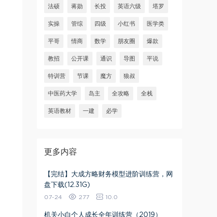
法硕
蒋勋
长投
英语六级
塔罗
实操
管综
四级
小红书
医学类
平哥
情商
数学
朋友圈
爆款
教招
公开课
通识
导图
平说
特训营
节课
魔方
狼叔
中医药大学
岛主
全攻略
全栈
英语教材
一建
必学
更多内容
【完结】大成方略财务模型进阶训练营，网
盘下载(12.31G)
07-24
277
10.0
机关小白个人成长全年训练营（2019）