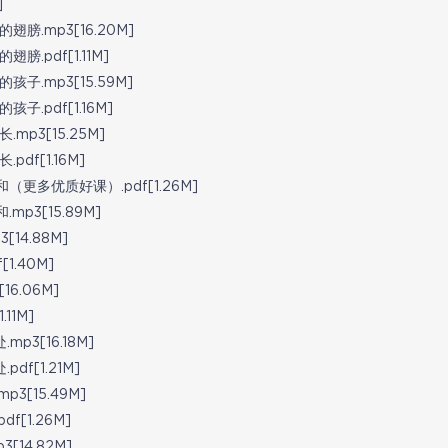
]
.mp3[16.20M]
pdf[1.11M]
.mp3[15.59M]
pdf[1.16M]
p3[15.25M]
f[1.16M]
多优质好课）.pdf[1.26M]
3[15.89M]
14.88M]
.40M]
6.06M]
11M]
3[16.18M]
f[1.21M]
[15.49M]
[1.26M]
14.82M]