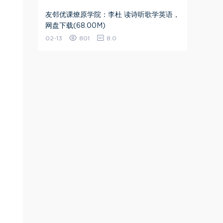
友邻优课燎原学院：李杜 读诗听歌学英语，
网盘下载(68.00M)
02-13
801
8.0