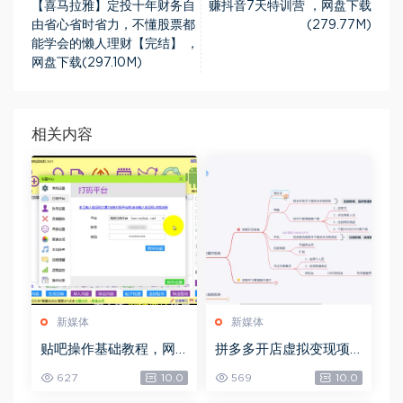
【喜马拉雅】定投十年财务自
赚抖音7天特训营 ，网盘下载
由省心省时省力，不懂股票都
(279.77M)
能学会的懒人理财【完结】 ，
网盘下载(297.10M)
相关内容
新媒体
新媒体
贴吧操作基础教程，网
拼多多开店虚拟变现项
盘下载(97.53G)
目，网盘下载(2.70G)
627
10.0
569
10.0