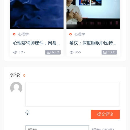
心理学
心理学
心理咨询师课件，网盘
黎汉：深度睡眠中医特
下载(61.31M)
效调理术手法视频课 2.5
307
10.0
355
10.0
3 GB，网盘下载(2.53G)
评论
0
提交评论