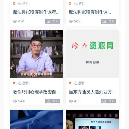
心理学
心理学
魔法睡眠喷雾制作课程
魔法睡眠喷雾制作课
(1)，网盘下载(76.04K)
程，网盘下载(76.04K)
474
10.0
565
10.0
心理学
心理学
教你巧用心理学改变自
当东方通灵人遇到西方
己的7大习惯，网盘下载
塔罗牌占卜师：心理、
544
10.0
495
10.0
(2.31G)
宗教与通灵的20个密契
经验，网盘下载(166.97
M)