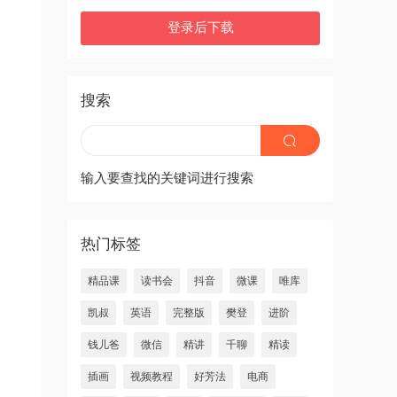
登录后下载
搜索
输入要查找的关键词进行搜索
热门标签
精品课
读书会
抖音
微课
唯库
凯叔
英语
完整版
樊登
进阶
钱儿爸
微信
精讲
千聊
精读
插画
视频教程
好芳法
电商