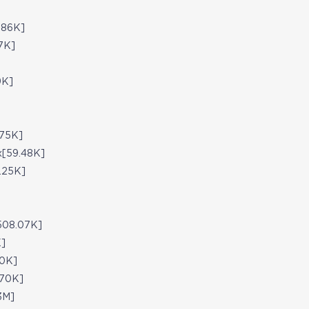
86K]
7K]
9K]
75K]
59.48K]
25K]
08.07K]
]
0K]
70K]
3M]