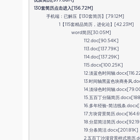
优质简历[977.08M]
130套简历点击进入[156.72M]
手机端：已解压【130套简历】[79.12M]
1【115套精品简历，进化论】[42.23M]
word简历[30.05M]
112.doc[90.54K]
113.doc[137.79K]
114.doc[137.29K]
115.docx[100.25K]
12.淡蓝色时间轴.docx[116.2
13.时间轴黑蓝色块商务风.docx
14.淡绿色时间轴.docx[79.0
15.五百丁分隔简历.docx[188
16.多年经验-简洁线条.docx[5
17.方块背景简历.docx[164.6
18.分层简洁简历.docx[92.19
19.分条简洁.docx[201.81K]
2.五百丁沙漠背景样式简历.docx