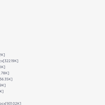
2K]
[322.19K]
0K]
.78K]
6.35K]
9K]
K]
[931.02K]