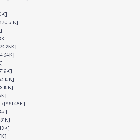
]
0K]
20.51K]
]
0K]
3.25K]
.34K]
K]
.18K]
.15K]
.19K]
5K]
[961.48K]
4K]
81K]
40K]
7K]