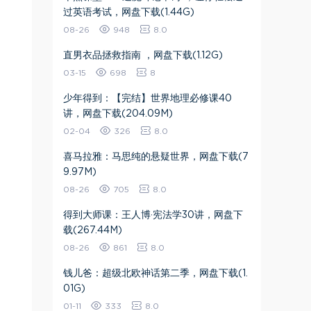
过英语考试，网盘下载(1.44G)
08-26
948
8.0
直男衣品拯救指南 ，网盘下载(1.12G)
03-15
698
8
少年得到：【完结】世界地理必修课40
讲，网盘下载(204.09M)
02-04
326
8.0
喜马拉雅：马思纯的悬疑世界，网盘下载(7
9.97M)
08-26
705
8.0
得到大师课：王人博·宪法学30讲，网盘下
载(267.44M)
08-26
861
8.0
钱儿爸：超级北欧神话第二季，网盘下载(1.
01G)
01-11
333
8.0