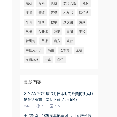
法硕
蒋勋
长投
英语六级
塔罗
实操
管综
四级
小红书
医学类
平哥
情商
数学
朋友圈
爆款
教招
公开课
通识
导图
平说
特训营
节课
魔方
狼叔
中医药大学
岛主
全攻略
全栈
英语教材
一建
必学
更多内容
GINZA 2021年10月日本时尚欧美街头风服
饰穿搭杂志，网盘下载(79.66M)
04-14
611
8.0
十点课堂：“8遍魔耳记单词”，让你轻松通