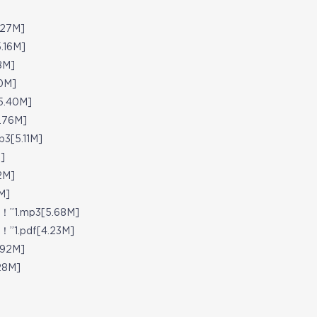
27M]
16M]
8M]
0M]
.40M]
76M]
5.11M]
]
2M]
M]
.mp3[5.68M]
.pdf[4.23M]
92M]
8M]