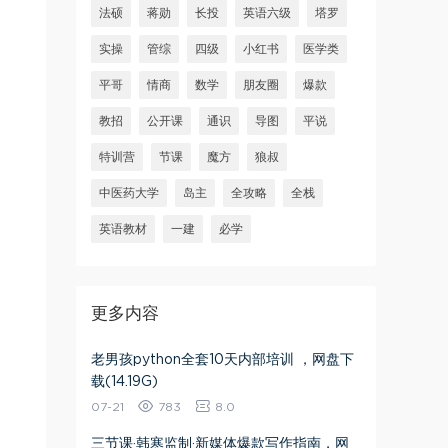
法硕
蒋勋
长投
英语六级
塔罗
实操
管综
四级
小红书
医学类
平哥
情商
数学
朋友圈
爆款
教招
公开课
通识
导图
平说
特训营
节课
魔方
狼叔
中医药大学
岛主
全攻略
全栈
英语教材
一建
必学
更多内容
老男孩python全套10天内部培训 ，网盘下
载(14.19G)
07-21
783
8.0
三节课·韩寒监制·新媒体爆款写作指南，网