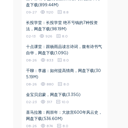
盘下载(899.44M)
09-27
1120
8.8
长投学堂：长投学堂 绝不亏钱的7种投资
法，网盘下载(98.19M)
02-13
926
8.0
十点课堂：跟杨雨品读古诗词，腹有诗书气
自华，网盘下载(1.09G)
08-26
833
8.0
千聊：李越：如何提高情商，网盘下载(30
5.19M)
08-26
880
8.0
金宝贝启蒙，网盘下载(3.35G)
02-23
317
10.0
喜马拉雅：阎崇年：大故宫600年风云史，
网盘下载(536.60M)
08-26
874
8.0