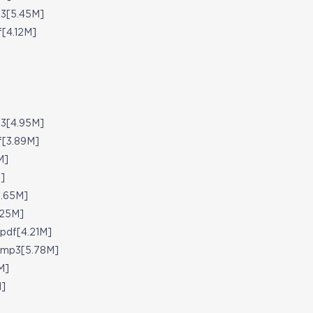
[5.45M]
4.12M]
[4.95M]
3.89M]
M]
]
65M]
25M]
f[4.21M]
p3[5.78M]
M]
]