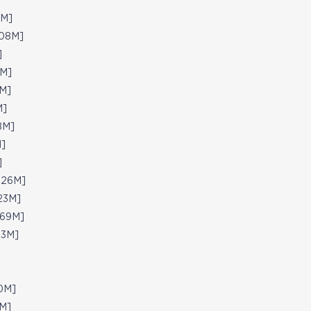
M]
08M]
]
M]
M]
]
8M]
]
]
26M]
3M]
69M]
3M]
0M]
M]