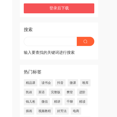
登录后下载
搜索
输入要查找的关键词进行搜索
热门标签
精品课
读书会
抖音
微课
唯库
凯叔
英语
完整版
樊登
进阶
钱儿爸
微信
精讲
千聊
精读
插画
视频教程
好芳法
电商