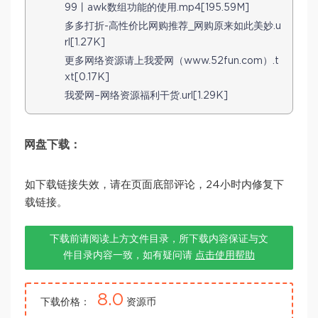
99丨awk数组功能的使用.mp4[195.59M]
多多打折-高性价比网购推荐_网购原来如此美妙.u
rl[1.27K]
更多网络资源请上我爱网（www.52fun.com）.t
xt[0.17K]
我爱网–网络资源福利干货.url[1.29K]
网盘下载：
如下载链接失效，请在页面底部评论，24小时内修复下
载链接。
下载前请阅读上方文件目录，所下载内容保证与文
件目录内容一致，如有疑问请
点击使用帮助
8.0
下载价格：
资源币