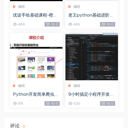
编程
编程
优设手绘基础课程-橙子
老王python基础进阶项
老师AI插画，网盘下载
目，网盘下载(3.99G)
489
10.0
465
10.0
(9.78G)
编程
编程
Python开发简单爬虫，
9小时搞定小程序开发，
网盘下载(375.94M)
网盘下载(3.81G)
515
10.0
520
10.0
评论
0