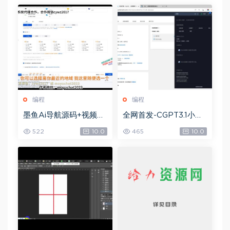
编程
编程
墨鱼Ai导航源码+视频教
全网首发-CGPT3.1小程
程，网盘下载(85.40M)
序部署搭建，网盘下载(1
522
10.0
465
10.0
8.74M)