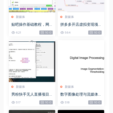
新媒体
新媒体
贴吧操作基础教程，网
拼多多开店虚拟变现项
盘下载(97.53G)
目，网盘下载(2.70G)
621
10.0
564
10.0
新媒体
新媒体
男粉快手无人直播项目
数字图像处理与流媒体
玩法，网盘下载(361.65
技术，网盘下载(72.42
517
10.0
518
10.0
M)
M)