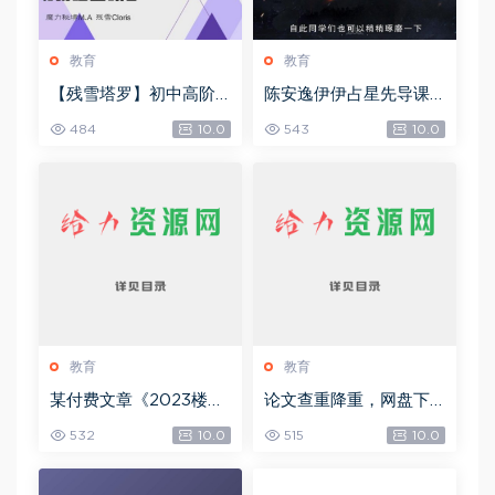
教育
教育
【残雪塔罗】初中高阶
陈安逸伊伊占星先导课
合集，网盘下载(1.06G)
+初中高级，网盘下载(4
484
10.0
543
10.0
6.45G)
教育
教育
某付费文章《2023楼市
论文查重降重，网盘下
预判：新一轮大牛市会
载(37.71M)
532
10.0
515
10.0
来吗？》!，网盘下载(15.
73M)