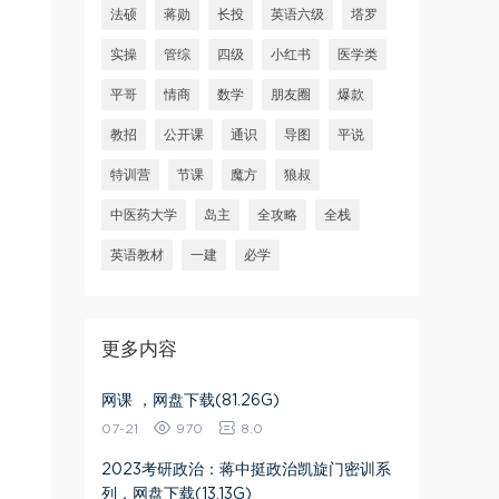
法硕
蒋勋
长投
英语六级
塔罗
实操
管综
四级
小红书
医学类
平哥
情商
数学
朋友圈
爆款
教招
公开课
通识
导图
平说
特训营
节课
魔方
狼叔
中医药大学
岛主
全攻略
全栈
英语教材
一建
必学
更多内容
网课 ，网盘下载(81.26G)
07-21
970
8.0
2023考研政治：蒋中挺政治凯旋门密训系
列，网盘下载(13.13G)