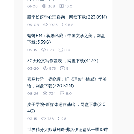
01-06
368
16.0
​跟李松蔚学心理咨询​，网盘下载(223.89M)
09-08
1023
8.8
蜻蜓FM：蒋勋私藏：中国文学之美，网盘
下载(3.39G)
09-15
879
8.0
30天论文写作发表 ，网盘下载(4.17G)
03-20
876
8
喜马拉雅：梁晓晖：听《理智与情感》学英
语，网盘下载(320.52M)
08-26
734
8.0
麦子学院-新媒体运营基础 ，网盘下载(2.0
4G)
03-15
758
8
世界精分大师系列课·弗洛伊德篇第一季10讲