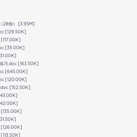
份） [3.95M]
[129.50K]
17.00K]
[35.00K]
1.00K]
doc [163.50K]
[645.00K]
[120.00K]
 [152.50K]
3.00K]
2.00K]
135.00K]
1.50K]
126.00K]
13.50K]