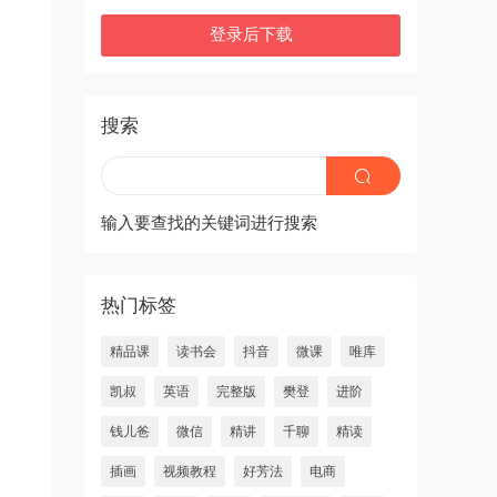
登录后下载
搜索
输入要查找的关键词进行搜索
热门标签
精品课
读书会
抖音
微课
唯库
凯叔
英语
完整版
樊登
进阶
钱儿爸
微信
精讲
千聊
精读
插画
视频教程
好芳法
电商