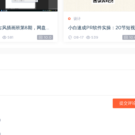
设计
古风插画班第8期，网盘下
小白速成PR软件实操：20节短视
0G)
频赚钱课，教你月入过万（完
581
10.0
08-17
539
10.
结），网盘下载(5.68G)
提交评
)
)