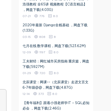
浩强教程 全65讲 视频教程【C语言精品】
，网盘下载(4.03G)
07-21
776
8.0
2020年最新 Django全栈基础 ，网盘下载
(1.33G)
03-15
808
8
七月在线·数学课程，网盘下载(523.62M)
12-09
1197
8.0
工夫财经：网红城市买房指南·重庆篇，网盘
下载(5927M)
01-29
720
8.0
北辰课堂：网课~~（北辰课堂）走进文言文
6-7年级@@，网盘下载(4.87G)
12-14
373
8.0
【青年福利】跟着小强老师学IT – SQL必知
必会 ，网盘下载(2.46G)