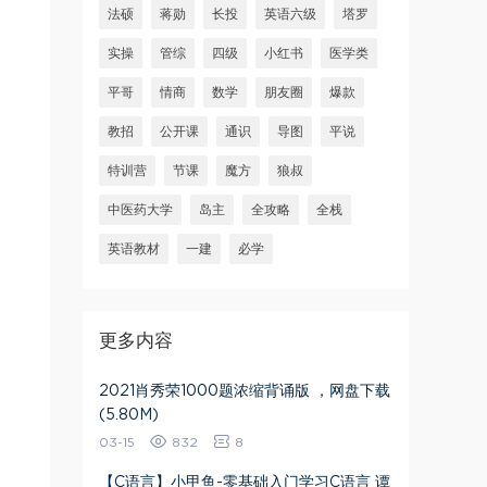
法硕
蒋勋
长投
英语六级
塔罗
实操
管综
四级
小红书
医学类
平哥
情商
数学
朋友圈
爆款
教招
公开课
通识
导图
平说
特训营
节课
魔方
狼叔
中医药大学
岛主
全攻略
全栈
英语教材
一建
必学
更多内容
2021肖秀荣1000题浓缩背诵版 ，网盘下载
(5.80M)
03-15
832
8
【C语言】小甲鱼-零基础入门学习C语言 谭