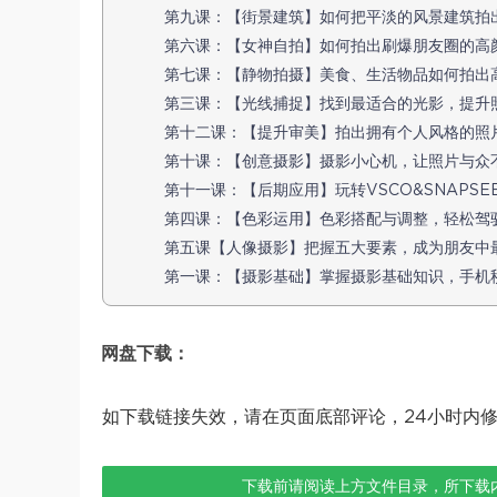
第九课：【街景建筑】如何把平淡的风景建筑拍出故事
第六课：【女神自拍】如何拍出刷爆朋友圈的高颜值自
第七课：【静物拍摄】美食、生活物品如何拍出高级in
第三课：【光线捕捉】找到最适合的光影，提升照片故事
第十二课：【提升审美】拍出拥有个人风格的照片.mp
第十课：【创意摄影】摄影小心机，让照片与众不同.m
第十一课：【后期应用】玩转VSCO&SNAPSEED
第四课：【色彩运用】色彩搭配与调整，轻松驾驭各色
第五课【人像摄影】把握五大要素，成为朋友中最会拍
第一课：【摄影基础】掌握摄影基础知识，手机秒变单反
网盘下载：
如下载链接失效，请在页面底部评论，24小时内
下载前请阅读上方文件目录，所下载