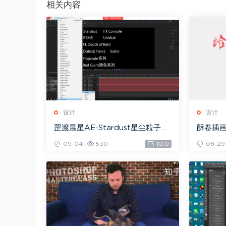
相关内容
设计
设计
罡渡晨星AE-Stardust星尘粒子教
酥卷插画
程教学,共228节全套AE综合基础，
09-04
530
10.0
08-29
网盘下载(172.73G)