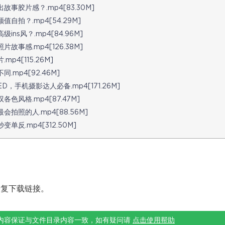
胶片感？.mp4[83.30M]
拍？.mp4[54.29M]
s风？.mp4[84.96M]
感.mp4[126.38M]
4[115.26M]
p4[92.46M]
，手机摄影达人必备.mp4[171.26M]
风格.mp4[87.47M]
照的人.mp4[88.56M]
.mp4[312.50M]
修复下载链接。
内容保证与文件目录内容一致，如有疑问请
点击使用帮助