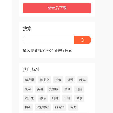
登录后下载
搜索
输入要查找的关键词进行搜索
热门标签
精品课
读书会
抖音
微课
唯库
凯叔
英语
完整版
樊登
进阶
钱儿爸
微信
精讲
千聊
精读
插画
视频教程
好芳法
电商