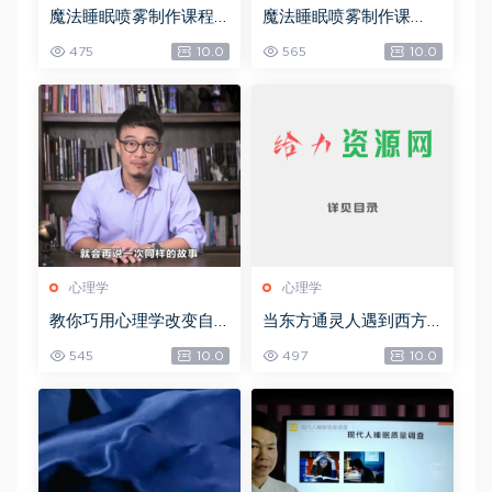
魔法睡眠喷雾制作课程
魔法睡眠喷雾制作课
(1)，网盘下载(76.04K)
程，网盘下载(76.04K)
475
10.0
565
10.0
心理学
心理学
教你巧用心理学改变自
当东方通灵人遇到西方
己的7大习惯，网盘下载
塔罗牌占卜师：心理、
545
10.0
497
10.0
(2.31G)
宗教与通灵的20个密契
经验，网盘下载(166.97
M)