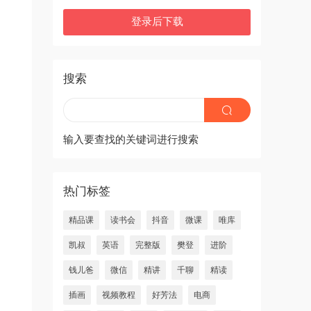
登录后下载
搜索
输入要查找的关键词进行搜索
热门标签
精品课
读书会
抖音
微课
唯库
凯叔
英语
完整版
樊登
进阶
钱儿爸
微信
精讲
千聊
精读
插画
视频教程
好芳法
电商