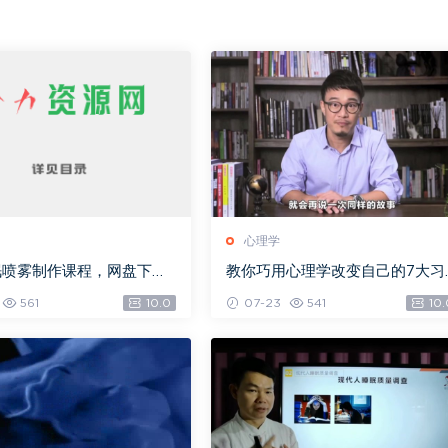
心理学
眠喷雾制作课程，网盘下载
教你巧用心理学改变自己的7大习
K)
惯，网盘下载(2.31G)
561
10.0
07-23
541
10.