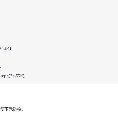
43M]
]
4[34.33M]
修复下载链接。