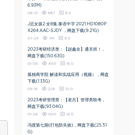
6.93M)
08-21
887
8.0
J忌女孩2.全8集.泰语中字.2021.HD1080P.
X264.AAC-SJDY ，网盘下载(9.21G)
07-24
741
8.0
2023考研经济类：【赵鑫全】通关班！，
网盘下载(150.63G)
01-06
400
16.0
孤独商学院 解读和实战应用（视频），网盘
下载(1.33G)
09-16
226
10.0
2023考研管理类：【老吕】管理类联考，
网盘下载(93.04G)
01-06
1001
16.0
​冯渡第七期(打包防失效)​，网盘下载(25.51
G)