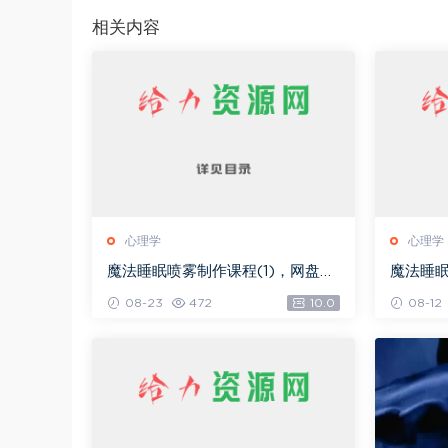
相关内容
心理学
心理学
魔法睡眠喷雾制作课程(1)，网盘下
魔法睡
载(76.04K)
(76.04
08-23
472
10.0
08-12