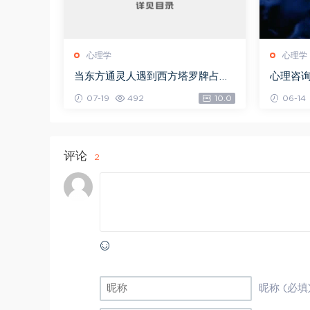
心理学
心理学
当东方通灵人遇到西方塔罗牌占卜
心理咨询
师：心理、宗教与通灵的20个密契
M)
07-19
492
10.0
06-14
经验，网盘下载(166.97M)
评论
2
昵称 (必填