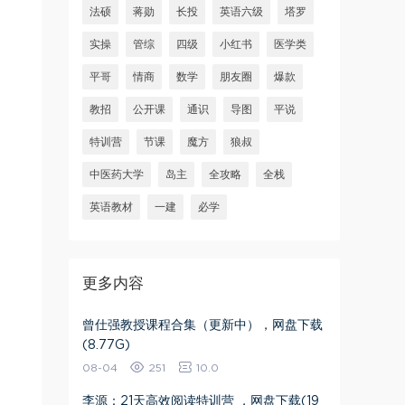
法硕
蒋勋
长投
英语六级
塔罗
实操
管综
四级
小红书
医学类
平哥
情商
数学
朋友圈
爆款
教招
公开课
通识
导图
平说
特训营
节课
魔方
狼叔
中医药大学
岛主
全攻略
全栈
英语教材
一建
必学
更多内容
曾仕强教授课程合集（更新中），网盘下载
(8.77G)
08-04
251
10.0
李源：21天高效阅读特训营 ，网盘下载(19