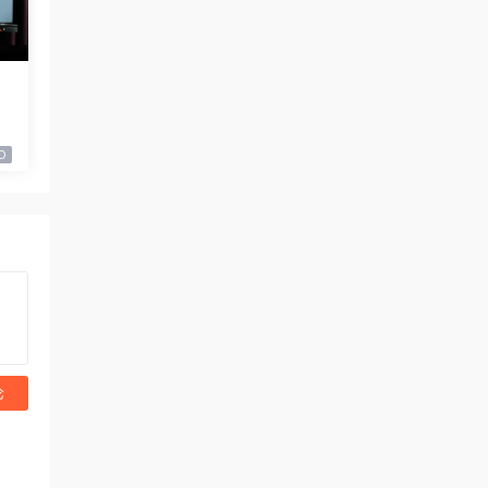
手
53
0
论