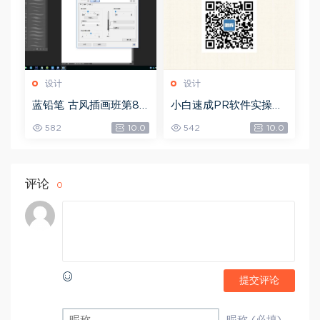
设计
设计
蓝铅笔 古风插画班第8
小白速成PR软件实操：
期，网盘下载(10.90G)
20节短视频赚钱课，教
582
10.0
542
10.0
你月入过万（完结），
网盘下载(5.68G)
评论
0
提交评论