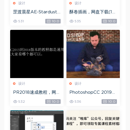
设计
设计
罡渡晨星AE-Stardust
酥卷插画，网盘下载(15.
星尘粒子教程教学,共22
84G)
531
10.0
535
10.0
8节全套AE综合基础，
网盘下载(172.73G)
设计
设计
PR2018速成教程，网盘
PhotoshopCC 2019
下载(1.83G)
大师课，网盘下载(5.71
532
10.0
536
10.0
G)