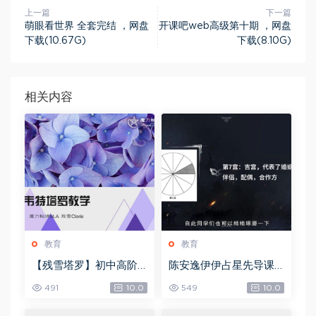
上一篇
下一篇
萌眼看世界 全套完结 ，网盘
开课吧web高级第十期 ，网盘
下载(10.67G)
下载(8.10G)
相关内容
教育
教育
【残雪塔罗】初中高阶
陈安逸伊伊占星先导课
合集，网盘下载(1.06G)
+初中高级，网盘下载(4
491
10.0
549
10.0
6.45G)