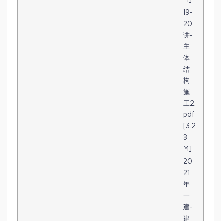
19-
20
讲-
主
体
结
构
施
工2.
pdf
[3.2
8
M]
20
21
年
一
建-
建