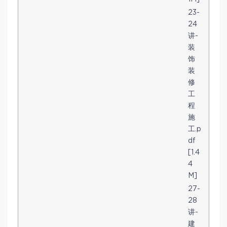
23-
24
讲-
装
饰
装
修
工
程
施
工.p
df
[1.4
4
M]
27-
28
讲-
建