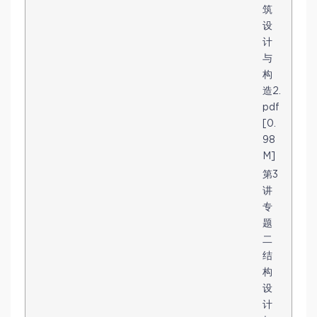
筑
设
计
与
构
造2.
pdf
[0.
98
M]
第3
讲
专
题
二
结
构
设
计