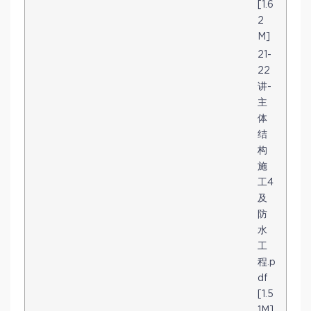
[1.6
2
M]
21-
22
讲-
主
体
结
构
施
工4
及
防
水
工
程.p
df
[1.5
1M]