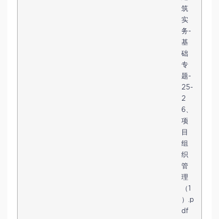
筑
实
务-
基
础
专
题-
25-
2
6、
项
目
组
织
管
理
（1
）.p
df