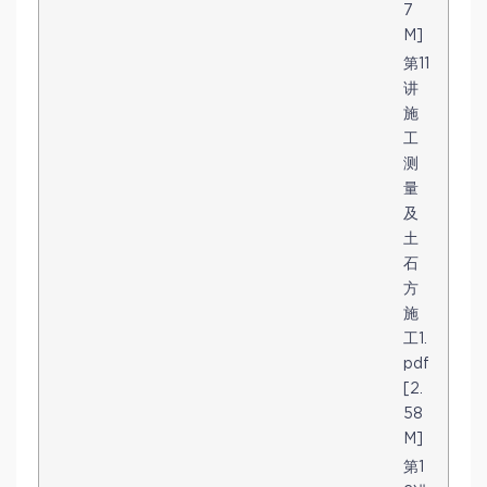
7
M]
第11
讲
施
工
测
量
及
土
石
方
施
工1.
pdf
[2.
58
M]
第1