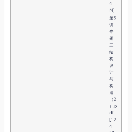
4
M]
第6
讲
专
题
三
结
构
设
计
与
构
造
（2
）.p
df
[1.2
4