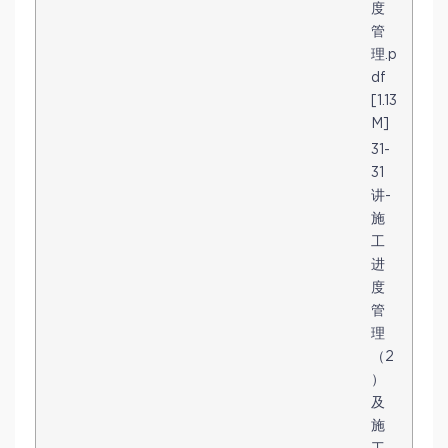
度
管
理.p
df
[1.13
M]
31-
31
讲-
施
工
进
度
管
理
（2
）
及
施