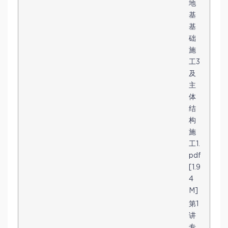
地
基
基
础
施
工3
及
主
体
结
构
施
工1.
pdf
[1.9
4
M]
第1
讲
专