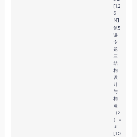
[1.2
6
M]
第5
讲
专
题
三
结
构
设
计
与
构
造
（2
）.p
df
[1.0