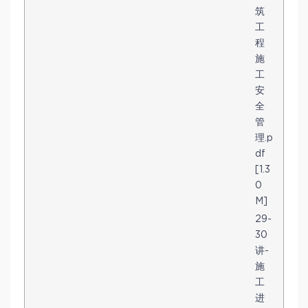
筑
工
程
施
工
安
全
管
理.p
df
[1.3
0
M]
29-
30
讲-
施
工
进