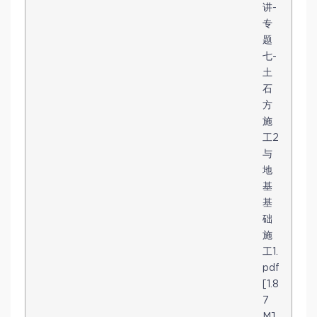
讲-
专
题
七-
土
石
方
施
工2
与
地
基
基
础
施
工1.
pdf
[1.8
7
M]