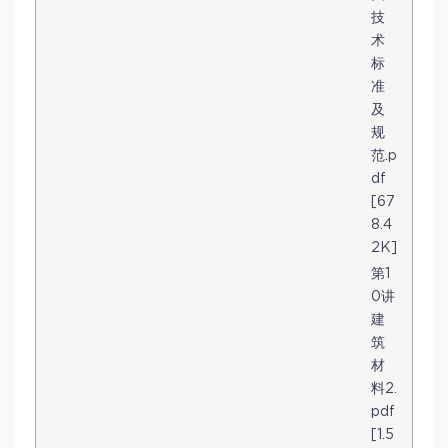
技
术
标
准
及
规
范.p
df
[67
8.4
2K]
第1
0讲
建
筑
材
料2.
pdf
[1.5