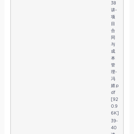
38
讲-
项
目
合
同
与
成
本
管
理-
冯
婧.p
df
[92
0.9
6K]
39-
40