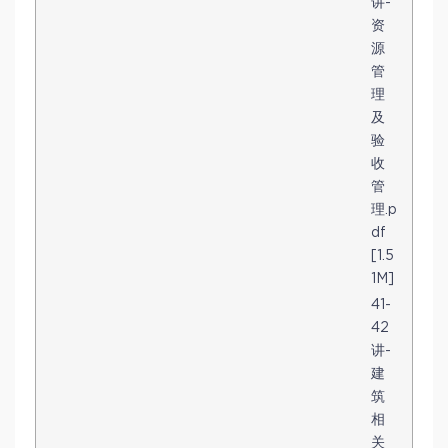
讲-
资
源
管
理
及
验
收
管
理.p
df
[1.5
1M]
41-
42
讲-
建
筑
相
关