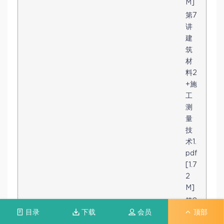
M]
第7
讲
建
筑
材
料2
+施
工
测
量
技
术1.
pdf
[1.7
2
M]
第8
讲
目录
下载
会员
顶部
建