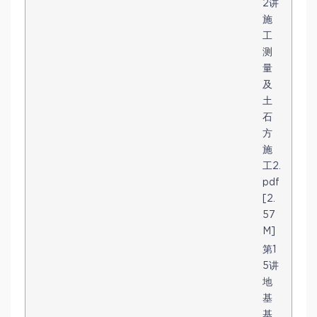
2讲
施
工
测
量
及
土
石
方
施
工2.
pdf
[2.
57
M]
第1
5讲
地
基
基