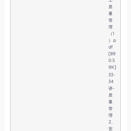
工
质
量
管
理
（1
）.p
df
[89
0.5
9K]
33-
34
讲-
质
量
管
理
2、
安