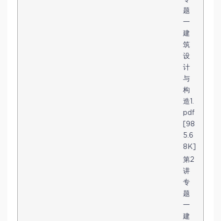
题
一
建
筑
设
计
与
构
造1.
pdf
[98
5.6
8K]
第2
讲
专
题
一
建