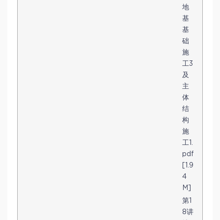
地
基
基
础
施
工3
及
主
体
结
构
施
工1.
pdf
[1.9
4
M]
第1
8讲