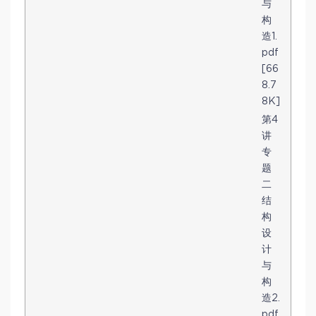
与
构
造1.
pdf
[66
8.7
8K]
第4
讲
专
题
二
结
构
设
计
与
构
造2.
pdf