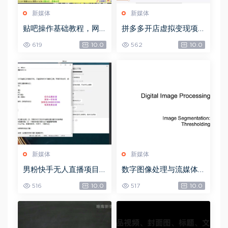
新媒体
新媒体
贴吧操作基础教程，网
拼多多开店虚拟变现项
盘下载(97.53G)
目，网盘下载(2.70G)
619
10.0
562
10.0
新媒体
新媒体
男粉快手无人直播项目
数字图像处理与流媒体
玩法，网盘下载(361.65
技术，网盘下载(72.42
516
10.0
517
10.0
M)
M)