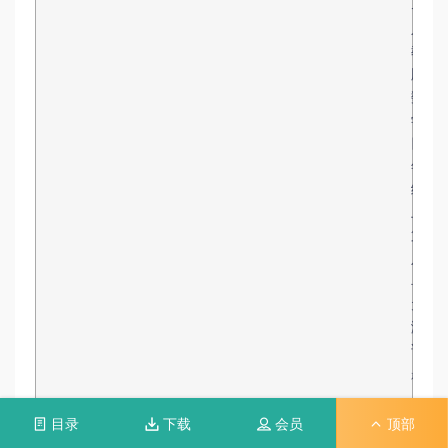
]
人
教
版
数
学
四
年
级
上
第
八
单
元
测
试
题
.
d
目录
下载
会员
顶部
o