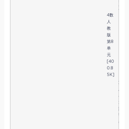
M
]
4数
人
教
版
第8
单
元
[40
0.8
5K]
第
八
单
元
测
试
卷
（