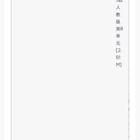
3数
人
教
版
第8
单
元
[2.
91
M]
1
1
．
分
数
的
初
步
认
识