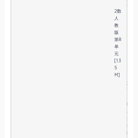
]
2数
人
教
版
第8
单
元
[1.3
5
M]
第
7
、
8
单
元
达
标