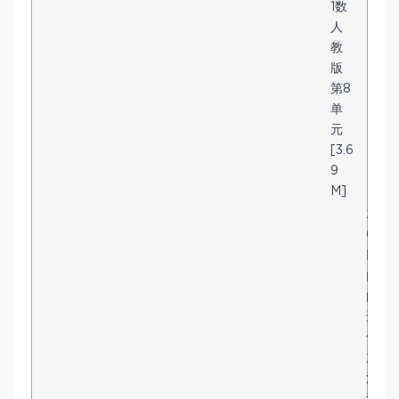
1数
人
教
版
第8
单
元
[3.6
9
M]
2
0
以
内
的
进
位
加
法
计