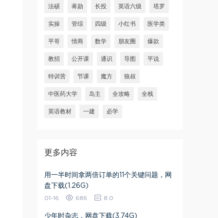
法硕
蒋勋
长投
英语六级
塔罗
实操
管综
四级
小红书
医学类
平哥
情商
数学
朋友圈
爆款
教招
公开课
通识
导图
平说
特训营
节课
魔方
狼叔
中医药大学
岛主
全攻略
全栈
英语教材
一建
必学
更多内容
用一半时间拿两倍订单的11个关键问题，网
盘下载(1.26G)
01-16
686
8.0
少年时杂志，网盘下载(3.74G)