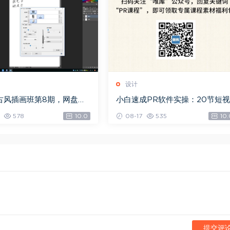
设计
古风插画班第8期，网盘下
小白速成PR软件实操：20节短视
0G)
频赚钱课，教你月入过万（完
578
10.0
08-17
535
10.
结），网盘下载(5.68G)
提交评