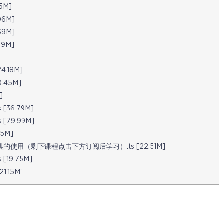
5M]
6M]
9M]
9M]
]
.18M]
45M]
]
36.79M]
79.99M]
5M]
使用（剩下课程点击下方订阅后学习）.ts [22.51M]
19.75M]
.15M]