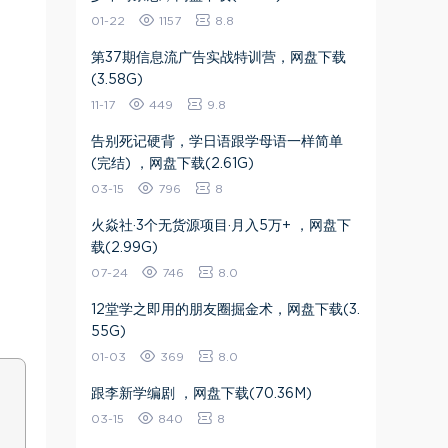
01-22
1157
8.8
​第37期信息流广告实战特训营​，网盘下载
(3.58G)
11-17
449
9.8
告别死记硬背，学日语跟学母语一样简单
(完结) ，网盘下载(2.61G)
03-15
796
8
火焱社·3个无货源项目·月入5万+ ，网盘下
载(2.99G)
07-24
746
8.0
12堂学之即用的朋友圈掘金术，网盘下载(3.
55G)
01-03
369
8.0
跟李新学编剧 ，网盘下载(70.36M)
03-15
840
8