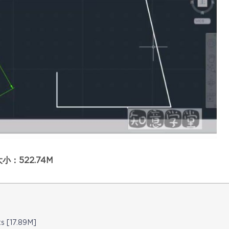
：522.74M
17.89M]