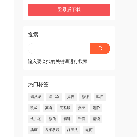
登录后下载
搜索
输入要查找的关键词进行搜索
热门标签
精品课
读书会
抖音
微课
唯库
凯叔
英语
完整版
樊登
进阶
钱儿爸
微信
精讲
千聊
精读
插画
视频教程
好芳法
电商