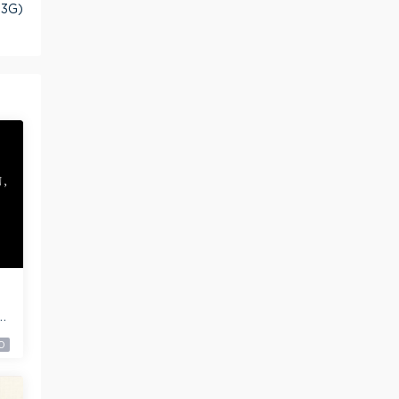
3G)
3
0