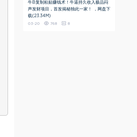
牛B复制粘贴赚钱术！牛逼持久收入极品闷
声发财项目，首发揭秘独此一家！ ，网盘下
载(23.34M)
03-20
768
8