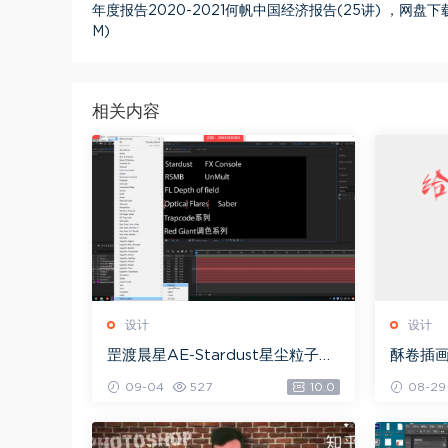
年度报告2020-2021何帆中国经济报告(25讲) ，网盘下载(
M)
相关内容
设计
设计
罡渡晨星AE-Stardust星尘粒子教
酥卷插画
程教学,共228节全套AE综合基础，
09-04
527
10.0
08-29
网盘下载(172.73G)