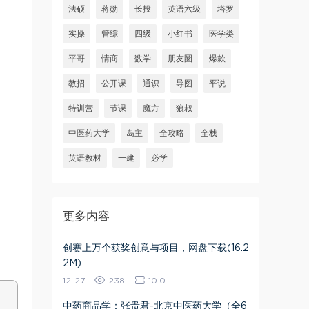
法硕
蒋勋
长投
英语六级
塔罗
实操
管综
四级
小红书
医学类
平哥
情商
数学
朋友圈
爆款
教招
公开课
通识
导图
平说
特训营
节课
魔方
狼叔
中医药大学
岛主
全攻略
全栈
英语教材
一建
必学
更多内容
创赛上万个获奖创意与项目，网盘下载(16.2
2M)
12-27
238
10.0
中药商品学：张贵君-北京中医药大学（全6