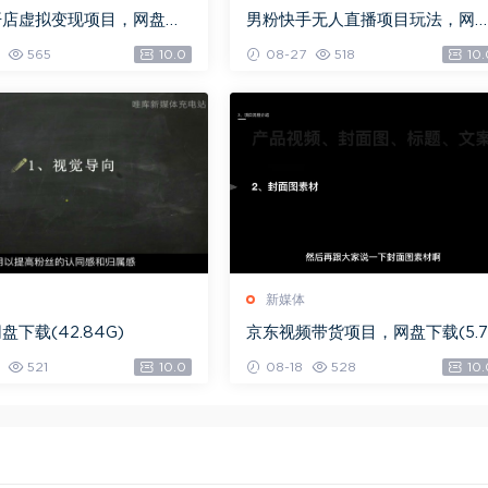
开店虚拟变现项目，网盘下
男粉快手无人直播项目玩法，网
G)
下载(361.65M)
565
10.0
08-27
518
10.
新媒体
下载(42.84G)
京东视频带货项目，网盘下载(5.7
G)
521
10.0
08-18
528
10.