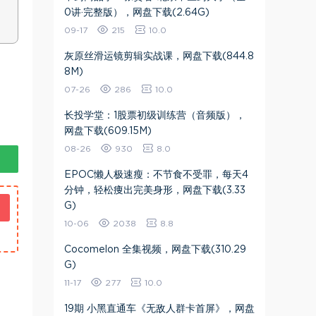
0讲·完整版），网盘下载(2.64G)
09-17
215
10.0
灰原丝滑运镜剪辑实战课，网盘下载(844.8
8M)
07-26
286
10.0
长投学堂：1股票初级训练营（音频版），
网盘下载(609.15M)
08-26
930
8.0
EPOC懒人极速瘦：不节食不受罪，每天4
分钟，轻松痩出完美身形，网盘下载(3.33
G)
10-06
2038
8.8
Cocomelon 全集视频，网盘下载(310.29
G)
11-17
277
10.0
19期 小黑直通车《无敌人群卡首屏》，网盘