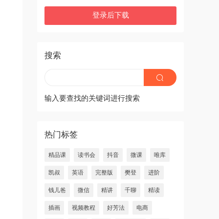
登录后下载
搜索
输入要查找的关键词进行搜索
热门标签
精品课
读书会
抖音
微课
唯库
凯叔
英语
完整版
樊登
进阶
钱儿爸
微信
精讲
千聊
精读
插画
视频教程
好芳法
电商