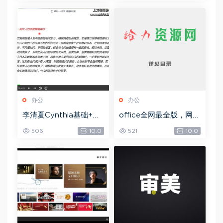
办公
办公
李清夏Cynthia基础+本
office全网最全版，网盘
命+合盘专辑+事业专题
下载(14.82M)
506
10.0
521
10.0
(视频课程+PPT讲义
Z)，网盘下载(2.63G)