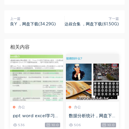
上一篇
下一篇
良Y ，网盘下载(34.29G)
达叔合集 ，网盘下载(61.50G)
相关内容
办公
办公
ppt word excel学习教
数据分析统计，网盘下
程，网盘下载(32.92G)
载(42.18G)
536
10.0
506
10.0