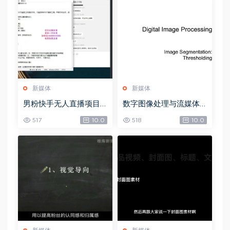
新媒体
新媒体
男粉快手无人直播项目
数字图像处理与流媒体
玩法，网盘下载(361.65
技术，网盘下载(72.42
517
10.0
518
10.0
M)
M)