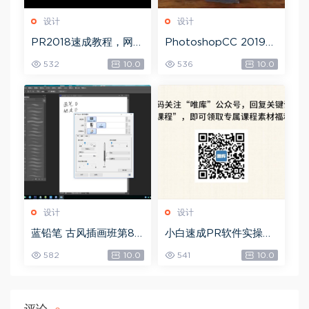
设计
设计
PR2018速成教程，网盘
PhotoshopCC 2019
下载(1.83G)
大师课，网盘下载(5.71
532
10.0
536
10.0
G)
设计
设计
蓝铅笔 古风插画班第8
小白速成PR软件实操：
期，网盘下载(10.90G)
20节短视频赚钱课，教
582
10.0
541
10.0
你月入过万（完结），
网盘下载(5.68G)