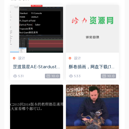
设计
设计
罡渡晨星AE-Stardust
酥卷插画，网盘下载(15.
星尘粒子教程教学,共22
84G)
531
10.0
533
10.0
8节全套AE综合基础，
网盘下载(172.73G)