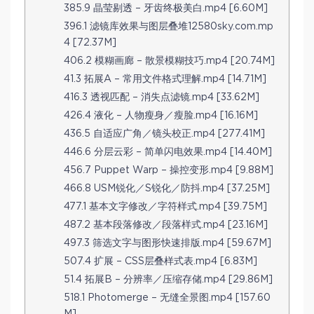
385.9 晶莹剔透 – 牙齿终极美白.mp4 [6.60M]
396.1 滤镜库效果与图层叠堆12580sky.com.mp
4 [72.37M]
406.2 模糊画廊 – 散景模糊技巧.mp4 [20.74M]
41.3 拓展A – 常用文件格式理解.mp4 [14.71M]
416.3 透视匹配 – 消失点滤镜.mp4 [33.62M]
426.4 液化 – 人物瘦身／瘦脸.mp4 [16.16M]
436.5 自适应广角／镜头校正.mp4 [277.41M]
446.6 分层云彩 – 简单闪电效果.mp4 [14.40M]
456.7 Puppet Warp – 操控变形.mp4 [9.88M]
466.8 USM锐化／S锐化／防抖.mp4 [37.25M]
477.1 基本文字修改／字符样式.mp4 [39.75M]
487.2 基本段落修改／段落样式.mp4 [23.16M]
497.3 筛选文字与图形快速排版.mp4 [59.67M]
507.4 扩展 – CSS层叠样式表.mp4 [6.83M]
51.4 拓展B – 分辨率／压缩存储.mp4 [29.86M]
518.1 Photomerge – 无缝全景图.mp4 [157.60