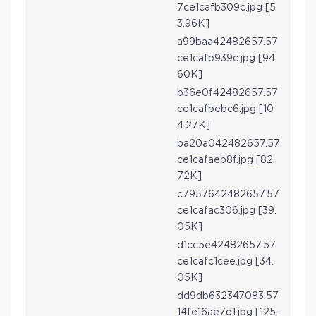
7ce1cafb309c.jpg [5
3.96K]
a99baa42482657.57
ce1cafb939c.jpg [94.
60K]
b36e0f42482657.57
ce1cafbebc6.jpg [10
4.27K]
ba20a042482657.57
ce1cafaeb8f.jpg [82.
72K]
c7957642482657.57
ce1cafac306.jpg [39.
05K]
d1cc5e42482657.57
ce1cafc1cee.jpg [34.
05K]
dd9db632347083.57
14fe16ae7d1.jpg [125.