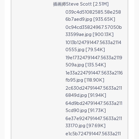
插画师Steve Scott [2.51M]
039c4d51082585.58e258
6b7aed9.jpg [935.65K]
0c94cd35824967.57050b
33599ae.jpg [900.13K]
1013b124791447.5633a2114
0555.jpg [79.54K]
19e17324791447.5633a2119
509a.jpg [135.54K]
1e33a224791447.5633a2116
fb95.jpg [118.90K]
2c630d24791447.5633a211
6849d.jpg [91.94K]
64d9bd24791447.5633a211
5cd90.jpg [91.73K]
6e37e924791447.5633a211
33170.jpg [97.69K]
e1c5b724791447.5633a211