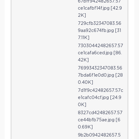
67bff942482657.57
ce1cafbf14f.jpg [42.9
2K]
729cfb32347083.56
9aa92c674fb.jpg [31
7.11K]
73030442482657.57
ce1cafa6ced.jpg [86.
42K]
76993432347083.56
7bda6f1e0d0.jpg [28
0.40K]
7d1f9c42482657.57c
e1cafc04cf.jpg [24.9
0K]
8327cd42482657.57
ce44bfb75ae.jpg [6
0.69K]
9b2b0942482657.5