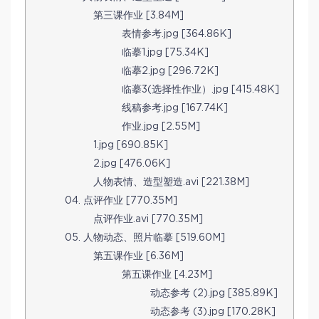
第三课作业 [3.84M]
表情参考.jpg [364.86K]
临摹1.jpg [75.34K]
临摹2.jpg [296.72K]
临摹3(选择性作业）.jpg [415.48K]
线稿参考.jpg [167.74K]
作业.jpg [2.55M]
1.jpg [690.85K]
2.jpg [476.06K]
人物表情、造型塑造.avi [221.38M]
04. 点评作业 [770.35M]
点评作业.avi [770.35M]
05. 人物动态、照片临摹 [519.60M]
第五课作业 [6.36M]
第五课作业 [4.23M]
动态参考 (2).jpg [385.89K]
动态参考 (3).jpg [170.28K]