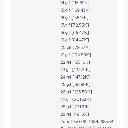
14.gif [115.69K]
15.gif [169.43K]
16.gif [138.13K]
17.gif [72.55K]
18.gif [65.47K]
19.gif [84.47K]
20.gif [79.37K]
21.gif [104.88K]
22.gif [135.16K]
23.gif [101.79K]
24.gif [147.12K]
25.gif [181.89K]
26.gif [125.50K]
27.gif [201.33K]
28.gif [771.61K]
29.gif [48.15K]
2dbef9a07697084a68b64