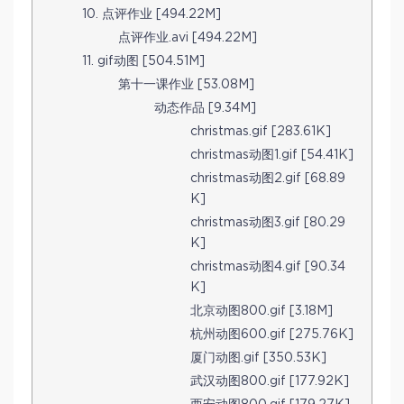
10. 点评作业 [494.22M]
点评作业.avi [494.22M]
11. gif动图 [504.51M]
第十一课作业 [53.08M]
动态作品 [9.34M]
christmas.gif [283.61K]
christmas动图1.gif [54.41K]
christmas动图2.gif [68.89
K]
christmas动图3.gif [80.29
K]
christmas动图4.gif [90.34
K]
北京动图800.gif [3.18M]
杭州动图600.gif [275.76K]
厦门动图.gif [350.53K]
武汉动图800.gif [177.92K]