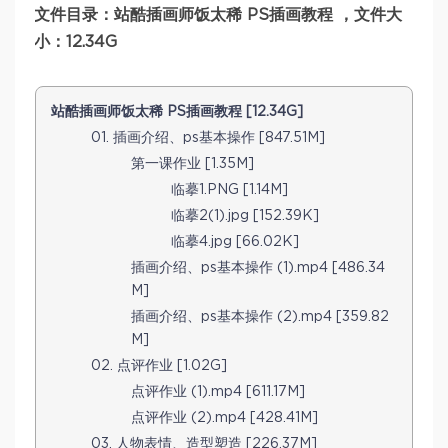
文件目录：站酷插画师饭太稀 PS插画教程 ，文件大
小：12.34G
站酷插画师饭太稀 PS插画教程 [12.34G]
01. 插画介绍、ps基本操作 [847.51M]
第一课作业 [1.35M]
临摹1.PNG [1.14M]
临摹2(1).jpg [152.39K]
临摹4.jpg [66.02K]
插画介绍、ps基本操作 (1).mp4 [486.34
M]
插画介绍、ps基本操作 (2).mp4 [359.82
M]
02. 点评作业 [1.02G]
点评作业 (1).mp4 [611.17M]
点评作业 (2).mp4 [428.41M]
03. 人物表情、造型塑造 [226.37M]