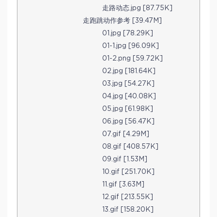
走路动态.jpg [87.75K]
走跑跳动作参考 [39.47M]
01.jpg [78.29K]
01-1.jpg [96.09K]
01-2.png [59.72K]
02.jpg [181.64K]
03.jpg [54.27K]
04.jpg [40.08K]
05.jpg [61.98K]
06.jpg [56.47K]
07.gif [4.29M]
08.gif [408.57K]
09.gif [1.53M]
10.gif [251.70K]
11.gif [3.63M]
12.gif [213.55K]
13.gif [158.20K]