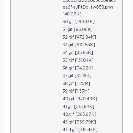
d260d42d020b36dbeac3
ea6f-rJPtDq_fw658.png
[48.06K]
30.gif [199.33K]
31.gif [96.06K]
32.gif [472.94K]
33.gif [510.58K]
34.gif [35.63K]
35.gif [131.84K]
36.gif [34.22K]
37.gif [32.19K]
38.gif [1.25M]
39.gif [1.33M]
40.gif [840.48K]
41.gif [515.64K]
42.gif [263.67K]
43.gif [359.79K]
43-1.gif [315.43K]