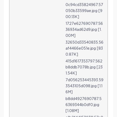
0c94cd35824967.57
050b33599ae.jpg [9
00.13K]
1727e627690787.56
36934ad62d9.jpg [1.
00M]
32650d33540835.56
af4466e051e.jpg [83
0.87K]
415d1617353797.562
b8ddb7078b.jpg [23
1.54K]
7d056253445393.59
3543105d098.jpg [1.1
6M]
b8dd4927690787.5
6369344b0df0.jpg
[1.08M]