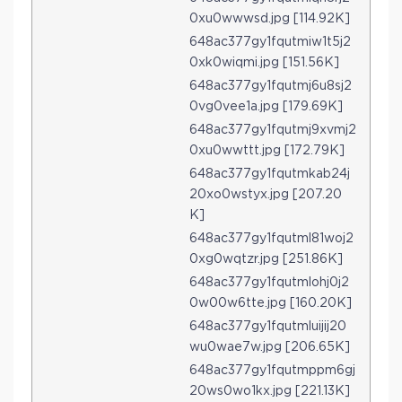
0xu0wwwsd.jpg [114.92K]
648ac377gy1fqutmiw1t5j2
0xk0wiqmi.jpg [151.56K]
648ac377gy1fqutmj6u8sj2
0vg0vee1a.jpg [179.69K]
648ac377gy1fqutmj9xvmj2
0xu0wwttt.jpg [172.79K]
648ac377gy1fqutmkab24j
20xo0wstyx.jpg [207.20
K]
648ac377gy1fqutml81woj2
0xg0wqtzr.jpg [251.86K]
648ac377gy1fqutmlohj0j2
0w00w6tte.jpg [160.20K]
648ac377gy1fqutmluijij20
wu0wae7w.jpg [206.65K]
648ac377gy1fqutmppm6gj
20ws0wo1kx.jpg [221.13K]