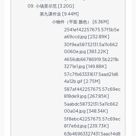
09. 小场景示范 [3.20G]
第九课作业 [9.44M]
小物件（平面 颜色） [6.36M]
2541ef42257675.57f5b5e
a69ccd.jpg [232.89K]
30f9ea58732131.5a11c662
0060e.jpg [383.22K]
4656db66786919.5b2211b
3271e1.jpg [149.88K]
57c7fb63331617.5aad21d6
4a12b.gif [2.75M]
587af442257675.57c69ec
818de9.jpg [267.85K]
5aabdc58732131.5a11c662
00a04.jpg [348.34K]
5f8ebc42257675.57c69ec
817e6d.jpg [239.73K]
63b46963327431.5aacf4d8