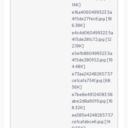
14K]
e16a4060499323.5a
4f5de27fec6.jpg [18
6.38K]
e4c4d060499323.5a
4f5de281c72.jpg [12
2.19K]
e5efb860499323.5a
4f5de280f02.jpg [19
4.48K]
e73aa242482657.57
ce1cafa734f.jpg [68.
56K]
e7be8e49124083.58
abe2d8a90f9.jpg [16
8.32K]
ea585e42482657.57
ce1cafabce6.jpg [14