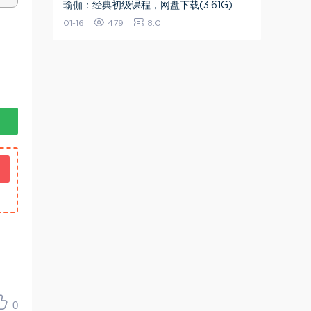
瑜伽：经典初级课程，网盘下载(3.61G)
01-16
479
8.0
0