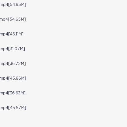
4[54.95M]
4[54.65M]
[46.11M]
4[31.07M]
4[36.72M]
4[45.86M]
4[36.63M]
4[45.57M]