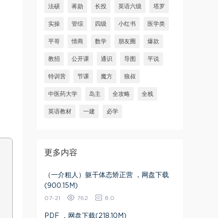
法硕
蒋勋
长投
英语六级
塔罗
实操
管综
四级
小红书
医学类
平哥
情商
数学
朋友圈
爆款
教招
公开课
通识
导图
平说
特训营
节课
魔方
狼叔
中医药大学
岛主
全攻略
全栈
英语教材
一建
必学
更多内容
（一介粗人）躯干体态矫正营 ，网盘下载
(900.15M)
07-21
762
8.0
PDF ，网盘下载(218.10M)