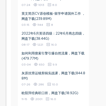
07-24
1013
8.0
英文简历CV原创模板-留学申请国外工作 ，
网盘下载(239.89M)
03-15
1144
8
2022年6月英语四级：22年6月商志四级，
网盘下载(38.44G)
08-17
1221
16.0
如何利用搜索引擎引爆自然流量，网盘下载
(479.77M)
03-04
650
9.9
灰原丝滑运镜剪辑实战课，网盘下载(844.8
8M)
07-26
286
10.0
欧阳萍经典听口班，网盘下载(18.92G)
11-15
2001
16.0