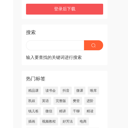
登录后下载
搜索
输入要查找的关键词进行搜索
热门标签
精品课
读书会
抖音
微课
唯库
凯叔
英语
完整版
樊登
进阶
钱儿爸
微信
精讲
千聊
精读
插画
视频教程
好芳法
电商