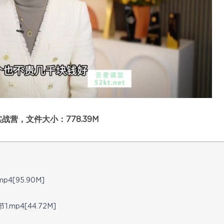
营，文件大小：778.39M
4[95.90M]
mp4[44.72M]