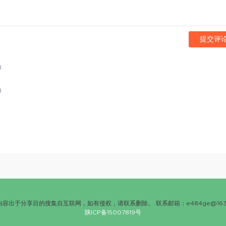
提交评
)
)
内容出于分享目的搜集自互联网，如有侵权，请联系删除。 联系邮箱：
e484ge@163
陕ICP备15007819号