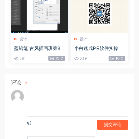
设计
设计
蓝铅笔 古风插画班第8
小白速成PR软件实操：
期，网盘下载(10.90G)
20节短视频赚钱课，教
581
10.0
539
10.0
你月入过万（完结），
网盘下载(5.68G)
评论
0
提交评论