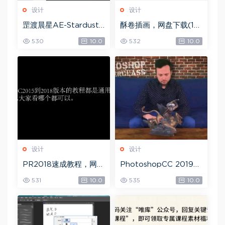
设计
设计
罡渡晨星AE-Stardust
酥卷插画，网盘下载(15.
星尘粒子教程教学,共22
84G)
530
10.0
532
10.0
8节全套AE综合基础，
网盘下载(172.73G)
设计
设计
PR2018速成教程，网盘
PhotoshopCC 2019
下载(1.83G)
大师课，网盘下载(5.71
531
10.0
535
10.0
G)