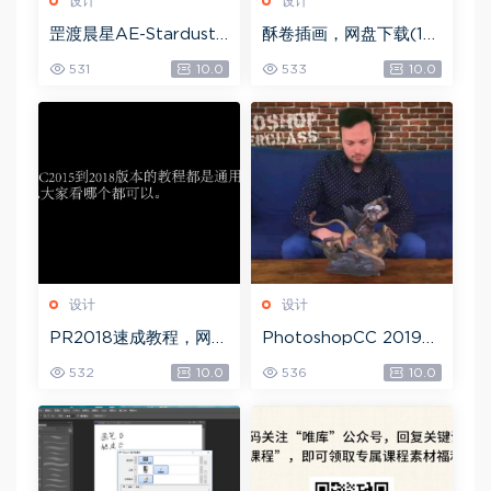
设计
设计
罡渡晨星AE-Stardust
酥卷插画，网盘下载(15.
星尘粒子教程教学,共22
84G)
531
10.0
533
10.0
8节全套AE综合基础，
网盘下载(172.73G)
设计
设计
PR2018速成教程，网盘
PhotoshopCC 2019
下载(1.83G)
大师课，网盘下载(5.71
532
10.0
536
10.0
G)