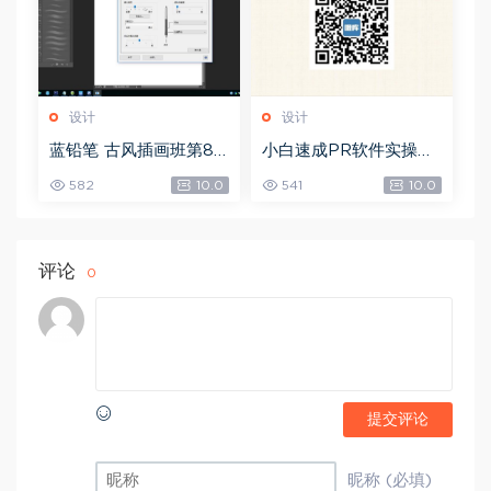
设计
设计
蓝铅笔 古风插画班第8
小白速成PR软件实操：
期，网盘下载(10.90G)
20节短视频赚钱课，教
582
10.0
541
10.0
你月入过万（完结），
网盘下载(5.68G)
评论
0
提交评论
昵称 (必填)