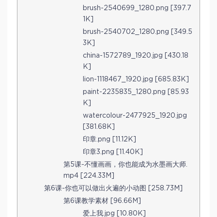
brush-2540699_1280.png [397.7
1K]
brush-2540702_1280.png [349.5
3K]
china-1572789_1920.jpg [430.18
K]
lion-1118467_1920.jpg [685.83K]
paint-2235835_1280.png [85.93
K]
watercolour-2477925_1920.jpg
[381.68K]
印章.png [11.12K]
印章3.png [11.40K]
第5课-不懂画画，你也能成为水墨画大师.
mp4 [224.33M]
第6课-你也可以做出火遍的小动图 [258.73M]
第6课教学素材 [96.66M]
爱上我.jpg [10.80K]