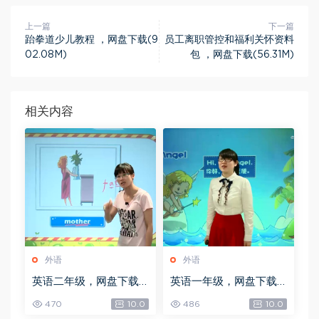
上一篇
下一篇
跆拳道少儿教程 ，网盘下载(9
员工离职管控和福利关怀资料
02.08M)
包 ，网盘下载(56.31M)
相关内容
外语
外语
英语二年级，网盘下载
英语一年级，网盘下载
(3.99G)
(3.80G)
470
10.0
486
10.0