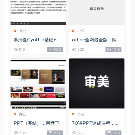
办公
办公
李清夏Cynthia基础+本
office全网最全版，网盘
命+合盘专辑+事业专题
下载(14.82M)
510
10.0
525
10.0
(视频课程+PPT讲义
Z)，网盘下载(2.63G)
办公
办公
PPT（完结），网盘下
70讲PPT速成课程，网
载(3.45G)
盘下载(20.53G)
303
10.0
327
10.0